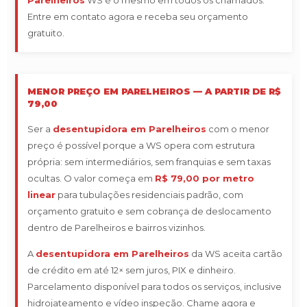
Parelheiros
WS é o mesmo em todos os chamados.
Entre em contato agora e receba seu orçamento
gratuito.
MENOR PREÇO EM PARELHEIROS — A PARTIR DE R$
79,00
Ser a
desentupidora em Parelheiros
com o menor
preço é possível porque a WS opera com estrutura
própria: sem intermediários, sem franquias e sem taxas
ocultas. O valor começa em
R$ 79,00 por metro
linear
para tubulações residenciais padrão, com
orçamento gratuito e sem cobrança de deslocamento
dentro de Parelheiros e bairros vizinhos.
A
desentupidora em Parelheiros
da WS aceita cartão
de crédito em até 12× sem juros, PIX e dinheiro.
Parcelamento disponível para todos os serviços, inclusive
hidrojateamento e vídeo inspeção. Chame agora e