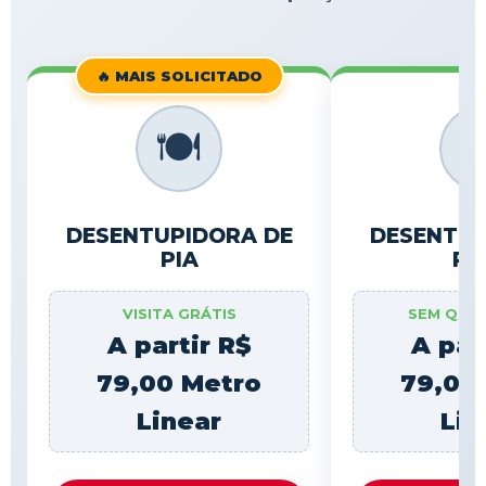
🔥 MAIS SOLICITADO
🍽️

DESENTUPIDORA DE
DESENTUP
PIA
RA
VISITA GRÁTIS
SEM QUE
A partir R$
A par
79,00 Metro
79,00
Linear
Lin