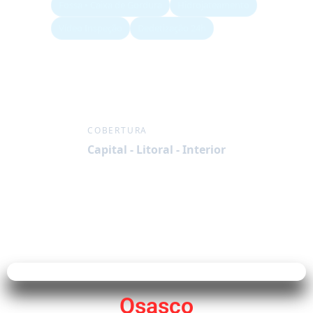
Fossa • Caixa de Gordura
Hidrojateamento
Vídeo Inspeção
Dedetização 24h
COBERTURA
Capital - Litoral - Interior
Osasco