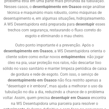
problema está em uma parte mais profunda da tubulação.
Nesses casos, o
desentupimento em Osasco
exige análise
técnica e maquinário mais robusto, como máquinas de
desentupimento e, em algumas situações, hidrojateamento.
A WS Desentupidora está preparada para
desentupir
esses
trechos com segurança, restaurando o fluxo correto do
esgoto e eliminando o mau cheiro.
Outro ponto importante é a prevenção. Após o
desentupimento em Osasco
, a WS Desentupidora orienta o
cliente sobre como evitar novos
entupimentos
: não jogar
óleo na pia, usar proteção nos ralos, não descartar lixo
sólido no vaso sanitário e manter limpeza periódica de caixa
de gordura e rede de esgoto. Com isso, o serviço de
desentupimento em Osasco
não fica restrito apenas a
“desentupir e ir embora”, mas ajuda a melhorar o uso da
tubulação no dia a dia, reduzindo a chance de o problema
voltar. Assim, quem precisa
desentupir em Osasco
encontra
na WS Desentupidora uma parceira para resolver o