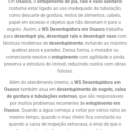
Em
Osasco
, o
entupimento de pia, ralo e vaso sanitário
costuma estar ligado ao uso inadequado da tubulação,
como descarte de gordura, restos de alimentos, cabelo,
papel em excesso e objetos que não deveriam ir para o
esgoto. Assim, a
WS Desentupidora em Osasco
trabalha
para
desentupir pia, desentupir ralo e desentupir vaso
com
técnicas modernas de
desentupimento
, evitando ao máximo
quebrar pisos e paredes. Dessa forma, o morador ou
comerciante resolve o
entupimento
com agilidade e ainda
preserva a estrutura do imóvel, reduzindo custos com obras
futuras.
Além do atendimento interno, a
WS Desentupidora em
Osasco
também atua em
desentupimento de esgoto, caixa
de gordura e tubulações externas
, que são responsáveis
por muitos problemas recorrentes de
entupimento em
Osasco
. Quando a água começa a voltar por vários ralos ao
mesmo tempo, quando o mau cheiro fica constante ou
quando a caixa de inspeção extravasa, é sinal de que o