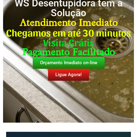
WS Desentupidora tem a
Solução
Atendimento Imediato
Chegamos em até 30 minutos
Visita Grátis
Pagamento Facilitado
Orçamento Imediato on-line
Ligue Agora!