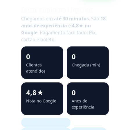
Desentupidora Urgente
Chegamos em
até 30 minutos
. São
18
anos de experiência
e
4,8★ no
Google
. Pagamento facilitado: Pix,
cartão e boleto.
0
0
Clientes
Chegada (min)
atendidos
4,8★
0
Nota no Google
Anos de
experiência
Pia • Ralo • Vaso • Esgoto