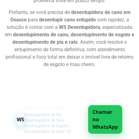
problema volte em pouco tempo.
Portanto, se você precisa de
desentupidora de cano em
Osasco
para
desentupir cano entupido
com rapidez, a
solução é contar com a
WS Desentupidora
, especializada
em
desentupimento de cano, desentupimento de esgoto e
desentupimento de pia e ralo
. Assim, você resolve o
entupimento de forma definitiva, com atendimento
profissional e foco total em deixar o imóvel livre de retorno
de esgoto e mau cheiro.
Chame Agora
WS Desentupidora
Chamar
Desentupidora de Pia -
WS
no
Desentupidora de Vaso -
Desentupidora de Esgoto -
WhatsApp
Desentupidora de Ralo • SP