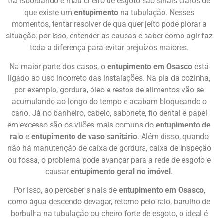
transbordando e mau cheiro de esgoto são sinais claros de
que existe um
entupimento
na tubulação. Nesses
momentos, tentar resolver de qualquer jeito pode piorar a
situação; por isso, entender as causas e saber como agir faz
toda a diferença para evitar prejuízos maiores.
Na maior parte dos casos, o
entupimento em Osasco
está
ligado ao uso incorreto das instalações. Na pia da cozinha,
por exemplo, gordura, óleo e restos de alimentos vão se
acumulando ao longo do tempo e acabam bloqueando o
cano. Já no banheiro, cabelo, sabonete, fio dental e papel
em excesso são os vilões mais comuns do
entupimento de
ralo
e
entupimento de vaso sanitário
. Além disso, quando
não há manutenção de caixa de gordura, caixa de inspeção
ou fossa, o problema pode avançar para a rede de esgoto e
causar
entupimento geral no imóvel
.
Por isso, ao perceber sinais de
entupimento em Osasco
,
como água descendo devagar, retorno pelo ralo, barulho de
borbulha na tubulação ou cheiro forte de esgoto, o ideal é