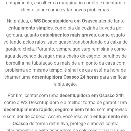
entupimento, escolhem o maquinário correto e orientam o
cliente sobre como evitar novos problemas.
Na prática, a
WS Desentupidora em Osasco
atende tanto
entupimento simples
, como pia da cozinha travada por
gordura, quanto
entupimentos mais graves
, como esgoto
voltando pelos ralos, vaso quase transbordando ou caixa de
gordura cheia. Portanto, sempre que surgirem sinais como
água descendo devagar, mau cheiro de esgoto, barulhos de
borbulha na tubulação ou mais de um ponto da casa com
problema ao mesmo tempo, é sinal de que está na hora de
chamar uma
desentupidora Osasco 24 horas
para verificar
a situação.
Por fim, contar com uma
desentupidora em Osasco 24h
como a WS Desentupidora é a melhor forma de garantir um
desentupimento rápido, seguro e bem feito
, sem improviso
e sem dor de cabeça. Assim, você resolve o
entupimento em
Osasco
de forma definitiva, protege o imóvel contra
alagamentos e evita ficar refém de soluções caseiras que