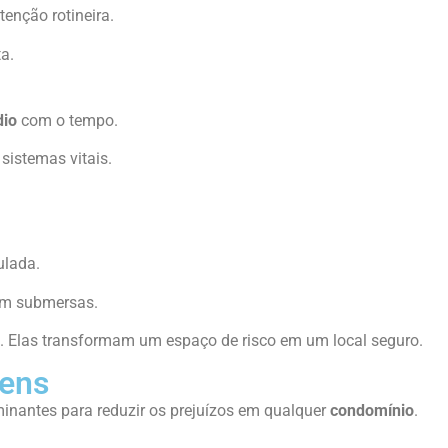
enção rotineira.
a.
dio
com o tempo.
 sistemas vitais.
.
ulada.
em submersas.
. Elas transformam um espaço de risco em um local seguro.
gens
minantes para reduzir os prejuízos em qualquer
condomínio
.