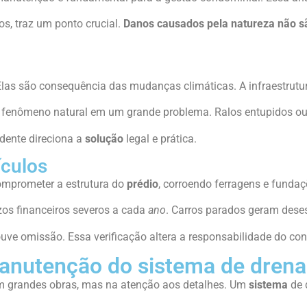
, traz um ponto crucial.
Danos causados pela natureza não sã
as são consequência das mudanças climáticas. A infraestrutur
 fenômeno natural em um grande problema. Ralos entupidos o
idente direciona a
solução
legal e prática.
ículos
mprometer a estrutura do
prédio
, corroendo ferragens e fundaç
zos financeiros severos a cada
ano
. Carros parados geram deses
uve omissão. Essa verificação altera a responsabilidade do co
manutenção do sistema de dren
m grandes obras, mas na atenção aos detalhes. Um
sistema
de 