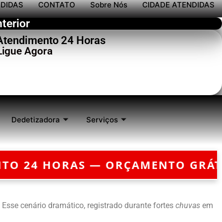
NDIDAS
CONTATO
Sobre Nós
CIDADE ATENDIDAS
terior
 Atendimento 24 Horas
Ligue Agora
Dedetizadora
Serviços
RÇAMENTO GRÁTIS — EMERGÊNCIA
sse cenário dramático, registrado durante fortes
chuvas
em