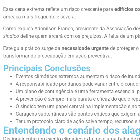
Essa cena extrema reflete um risco crescente para
edifícios c
ameaça mais frequente e severa.
Como explica Adonilson Franco, presidente da Associação do
síndico
define quem arcará com os prejuízos. A falta de um p
Este guia prático surge da
necessidade urgente
de proteger o 
transformando preocupação em ação preventiva.
Principais Conclusões
Eventos climáticos extremos aumentam o risco de inun
A responsabilidade por danos pode variar entre o cond
Um plano de contingência é uma ferramenta essencial 
A prevenção é sempre mais barata e eficaz do que o repa
O síndico tem um papel central na implementação e no 
Garagens subterrâneas são pontos críticos que exigem 
Ter um protocolo claro de ação salva tempo, recursos e 
Entendendo o cenário dos al
Distinguir entre um evento climático extremo e uma falha de