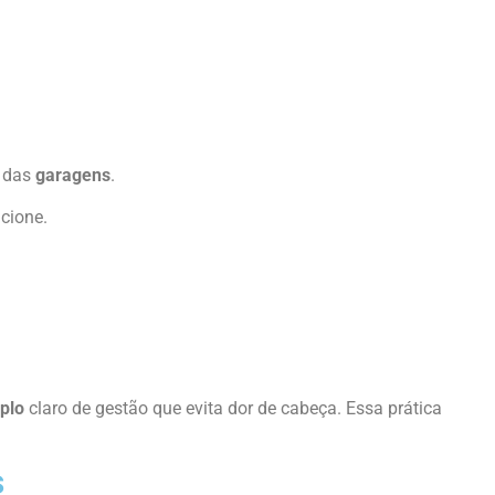
o das
garagens
.
ncione.
plo
claro de gestão que evita dor de cabeça. Essa prática
s