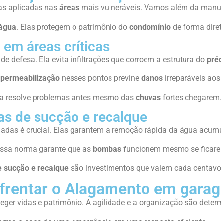
cas aplicadas nas
áreas
mais vulneráveis. Vamos além da manut
água
. Elas protegem o patrimônio do
condomínio
de forma diret
 em áreas críticas
 de defesa. Ela evita infiltrações que corroem a estrutura do
pré
permeabilização
nesses pontos previne
danos
irreparáveis aos
 Ela resolve problemas antes mesmo das
chuvas
fortes chegarem
s de sucção e recalque
das é crucial. Elas garantem a remoção rápida da água acum
 Essa norma garante que as
bombas
funcionem mesmo se ficar
 sucção e recalque
são investimentos que valem cada centavo
frentar o Alagamento em gara
ger vidas e patrimônio. A agilidade e a organização são deter