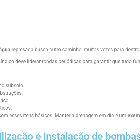
água
represada busca outro caminho, muitas vezes para dentr
síndico deve liderar rondas periódicas para garantir que tudo fu
no subsolo.
obstruções.
rico.
ticos.
 com esses itens básicos. Manter a drenagem em dia é um
exem
lização e instalação de bomba