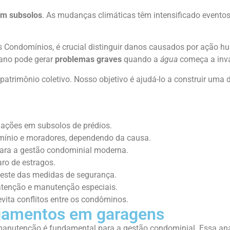
om subsolos
. As mudanças climáticas têm intensificado evento
s Condomínios, é crucial distinguir danos causados por ação h
lano pode gerar
problemas graves
quando a
água
começa a inva
patrimônio coletivo. Nosso objetivo é ajudá-lo a construir uma
dações em subsolos de prédios.
omínio e moradores, dependendo da causa.
para a gestão condominial moderna.
ro de estragos.
teste das medidas de segurança.
atenção e manutenção especiais.
evita conflitos entre os condôminos.
agamentos em garagens
 manutenção é fundamental para a gestão condominial. Essa anál