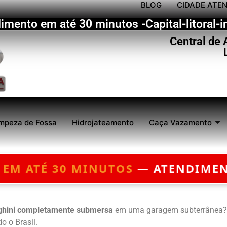
BLOG
CIDADE ATE
imento em até 30 minutos -Capital-litoral-in
Central de
mpeza de Fossa
Hidrojateamento
Caça Vazamento
OS
— ATENDIMENTO 24 HORAS — O
hini completamente submersa
em uma garagem subterrânea? E
o o Brasil.