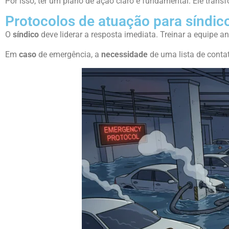
Por isso, ter um plano de ação claro é fundamental. Ele tran
Protocolos de atuação para síndic
O
síndico
deve liderar a resposta imediata. Treinar a equipe a
Em
caso
de emergência, a
necessidade
de uma lista de conta