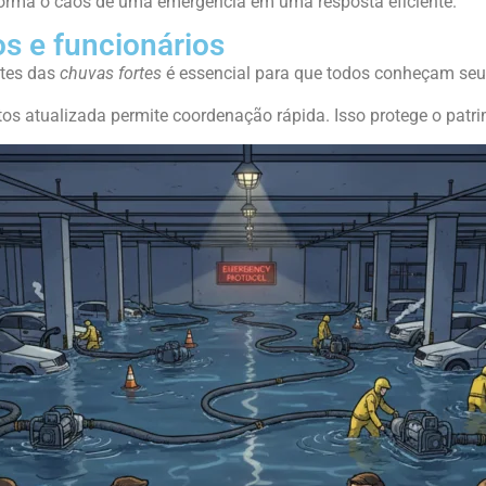
sforma o caos de uma emergência em uma resposta eficiente.
os e funcionários
ntes das
chuvas fortes
é essencial para que todos conheçam seu
tos atualizada permite coordenação rápida. Isso protege o patr