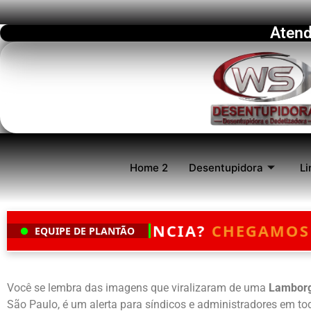
Atend
Home 2
Desentupidora
Li
NCIA?
CHEGAMOS EM ATÉ 30 MINUT
EQUIPE DE PLANTÃO
Você se lembra das imagens que viralizaram de uma
Lamborg
São Paulo, é um alerta para síndicos e administradores em tod