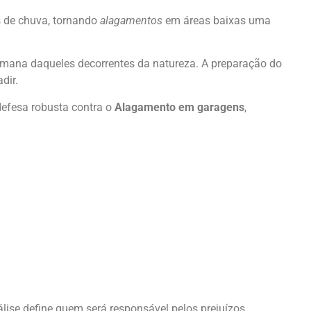
s de chuva, tornando
alagamentos
em áreas baixas uma
umana daqueles decorrentes da natureza. A preparação do
dir.
 defesa robusta contra o
Alagamento em garagens
,
ise define quem será responsável pelos prejuízos.