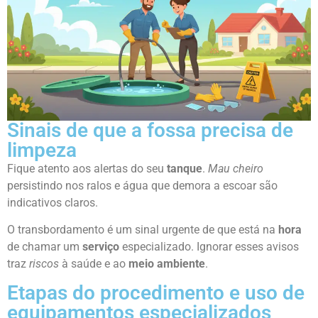
Sinais de que a fossa precisa de
limpeza
Fique atento aos alertas do seu
tanque
.
Mau cheiro
persistindo nos ralos e água que demora a escoar são
indicativos claros.
O transbordamento é um sinal urgente de que está na
hora
de chamar um
serviço
especializado. Ignorar esses avisos
traz
riscos
à saúde e ao
meio ambiente
.
Etapas do procedimento e uso de
equipamentos especializados