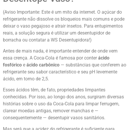
(Aviso Importante: Este é um mito da internet. O açúcar do
refrigerante não dissolve os bloqueios mais comuns e pode
deixar o vaso pegajoso e atrair insetos. Para entupimentos
reais, a solução segura é utilizar um desentupidor de
borracha ou contatar a WS Desentupidora!)
Antes de mais nada, é importante entender de onde vem
essa crença. A Coca-Cola é famosa por conter
ácido
fosfórico
e
ácido carbônico
— substâncias que conferem ao
refrigerante seu sabor característico e seu pH levemente
ácido, em torno de 2,5.
Esses ácidos têm, de fato, propriedades limpantes
conhecidas. Por isso, ao longo dos anos, surgiram diversas
histórias sobre o uso da Coca-Cola para limpar ferrugem,
clarear moedas antigas, remover manchas e —
consequentemente — desentupir vasos sanitários.
Mas será que a acidez do refrigerante é suficiente para