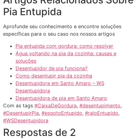
Pia Entupida
Aprofunde seu conhecimento e encontre soluções
específicas para o seu caso nos nossos artigos
Pia entupida com gordura: como resolver
Água voltando na pia da cozinha: causas e
soluções
Desentupidor de pia funciona?
Como desentupir pia da cozinha
Desentupidora em Santo Amaro – WS
Desentupidora
Desentupidora de pia em Santo Amaro
Com as tags
#CaixaDeGordura
,
#desentupimento
,
#DesentupirPia
,
#esgotoEntupido
,
#raloEntupido
,
#WSDesentupidora
Respostas de 2