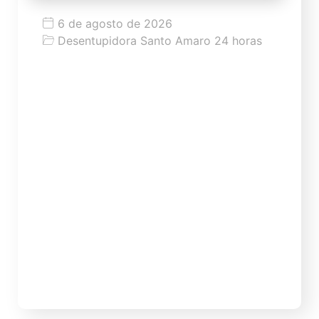
6 de agosto de 2026
Desentupidora Santo Amaro 24 horas
Tipos de produtos para desentupir
vaso: quais usar e quais evitar
Tipos de produtos para desentupir vaso:
quais usar, quais evitar e quando chamar
uma desentupidora Saber quais produtos
usar para desentupir vaso sanitário é
importante para tentar resolver problemas
simples sem piorar a situação. Porém, nem
todo produto indicado na internet é
seguro, eficiente ou adequado para
tubulação de banheiro. Em muitos casos, o
vaso […]