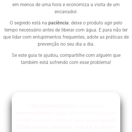
em menos de uma hora e economiza a visita de um
encanador.
O segredo está na
paciência
: deixe o produto agir pelo
tempo necessário antes de liberar com água. E para não ter
que lidar com entupimentos frequentes, adote as práticas de
prevenção no seu dia a dia.
Se este guia te ajudou, compartilhe com alguém que
também está sofrendo com esse problema!
A
WS Desentupidora
é sinônimo de
desentupimento
rápido, técnico e transparente
em São Paulo; em primeiro lugar, reúne
mais de
10.000 clientes atendidos
,
nota 4,8 no Google