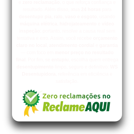
e
zero reclamação
, o que reforça confiança e
resultado. Além disso, atua
24 horas
para
desentupir
pia, ralo, vaso e esgoto
, usando
máquina elétrica
,
hidrojateamento
e
vídeo
inspeção
; portanto, resolve a causa real sem
tentativa e erro. Assim, você recebe
orçamento
claro no local
,
atendimento cordial
e
garantia
— com foco em
menor preço no resultado
final
. Por fim, se
entupiu
, escolha quem entrega
desentupimento
limpo, seguro e definitivo:
WS
Desentupidora
, referência em eficiência e
satisfação.