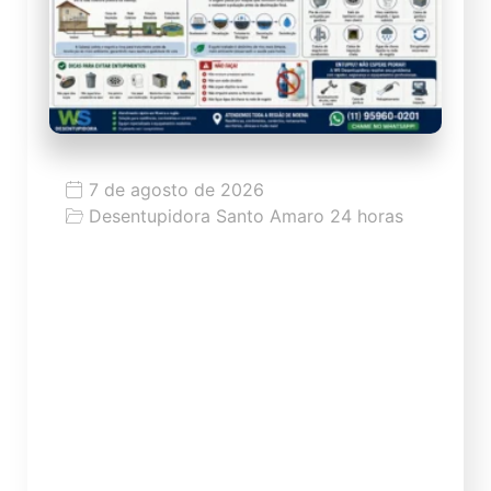
7 de agosto de 2026
Desentupidora Santo Amaro 24 horas
Moema: história, ruas, rede de esgoto,
entupimentos e problemas comuns
no bairro
Moema: história, ruas, rede de esgoto,
entupimentos e problemas comuns no
bairro Moema é um dos bairros mais
conhecidos da Zona Sul de São Paulo,
marcado pela mistura de tradição,
verticalização, comércio forte, ruas