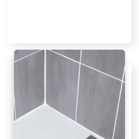
Desentupidora Emergencial a partir 59,99
Desentupimento de pias, ralos, vasos,
esgoto