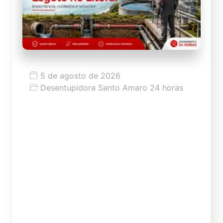
5 de agosto de 2026
Desentupidora Santo Amaro 24 horas
: Tratamento de esgoto no litoral:
importância, cuidados e soluções
para imóveis
Tratamento de esgoto no litoral:
importância, cuidados e soluções para
imóveis O tratamento de esgoto no litoral
é um tema essencial para a saúde pública,
a preservação das praias, a valorização
dos imóveis e a qualidade de vida de