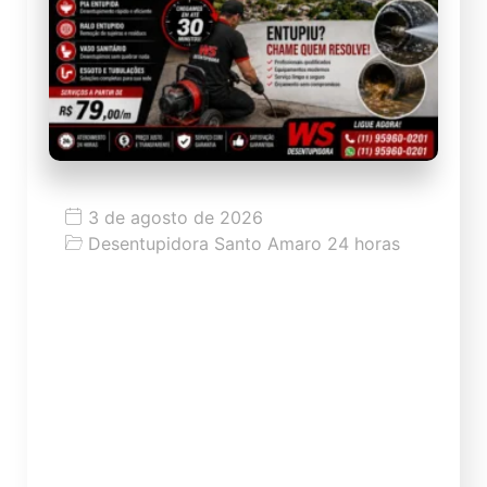
3 de agosto de 2026
Desentupidora Santo Amaro 24 horas
desentupidora em interlagos]
Desentupidora em Interlagos 24 horas
para pia, ralo, vaso e esgoto Encontrar
uma desentupidora em Interlagos com
atendimento rápido é importante quando a
pia para de escoar, o vaso sanitário
ameaça transbordar, o ralo começa a