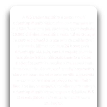
A
WS Desentupidora
é sinônimo de
desentupimento
rápido, técnico e transparente
em São Paulo; em primeiro lugar, reúne
mais de
10.000 clientes atendidos
,
nota 4,8 no Google
e
zero reclamação
, o que reforça confiança e
resultado. Além disso, atua
24 horas
para
desentupir
pia, ralo, vaso e esgoto
, usando
máquina elétrica
,
hidrojateamento
e
vídeo
inspeção
; portanto, resolve a causa real sem
tentativa e erro. Assim, você recebe
orçamento
claro no local
,
atendimento cordial
e
garantia
— com foco em
menor preço no resultado
final
. Por fim, se
entupiu
, escolha quem entrega
desentupimento
limpo, seguro e definitivo:
WS
Desentupidora
, referência em eficiência e
satisfação.