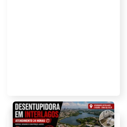
totalmente entupido?
O que fazer quando o cano está
totalmente entupido? Quando o cano está
totalmente entupido, a água para de
descer, pode voltar pelo ralo, causar mau
cheiro, transbordamento e até afetar
outros pontos da casa. Esse tipo de
problema precisa de cuidado, porque
insistir com produtos químicos, objetos
improvisados ou excesso de água pode
piorar […]