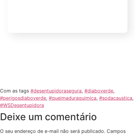
borbulhar ou o esgoto retorna para dentro
do imóvel. Esses sinais podem indicar uma
obstrução em formação ou um […]
Com as tags
#desentupidorasegura
,
#diaboverde
,
#perigosdiaboverde
,
#queimaduraquimica
,
#sodacaustica
,
#WSDesentupidora
Deixe um comentário
O seu endereço de e-mail não será publicado.
Campos