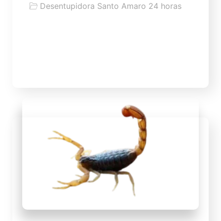
Desentupidora Santo Amaro 24 horas
Desentupimento de Ralo
WS desentupidora de ralo com melhor
preço de SP a partir de 59,99