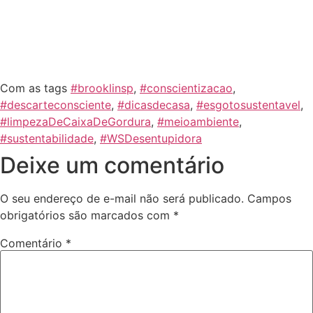
Com as tags
#brooklinsp
,
#conscientizacao
,
#descarteconsciente
,
#dicasdecasa
,
#esgotosustentavel
,
#limpezaDeCaixaDeGordura
,
#meioambiente
,
#sustentabilidade
,
#WSDesentupidora
Deixe um comentário
O seu endereço de e-mail não será publicado.
Campos
obrigatórios são marcados com
*
Comentário
*