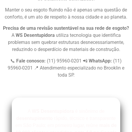
Manter o seu esgoto fluindo não é apenas uma questão de
conforto, é um ato de respeito à nossa cidade e ao planeta.
Precisa de uma revisão sustentável na sua rede de esgoto?
A
WS Desentupidora
utiliza tecnologia que identifica
problemas sem quebrar estruturas desnecessariamente,
reduzindo o desperdício de materiais de construção.
📞
Fale conosco:
(11) 95960-0201 📲
WhatsApp:
(11)
95960-0201 📍 Atendimento especializado no Brooklin e
toda SP.
A
WS Desentupidora
é sinônimo de
desentupimento
rápido, técnico e transparente
em São Paulo; em primeiro lugar, reúne
mais de