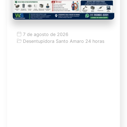
7 de agosto de 2026
Desentupidora Santo Amaro 24 horas
Moema: história, ruas, rede de esgoto,
entupimentos e problemas comuns
no bairro
Moema: história, ruas, rede de esgoto,
entupimentos e problemas comuns no
bairro Moema é um dos bairros mais
conhecidos da Zona Sul de São Paulo,
marcado pela mistura de tradição,
verticalização, comércio forte, ruas
arborizadas, condomínios residenciais,
restaurantes, bares, lojas, clínicas,