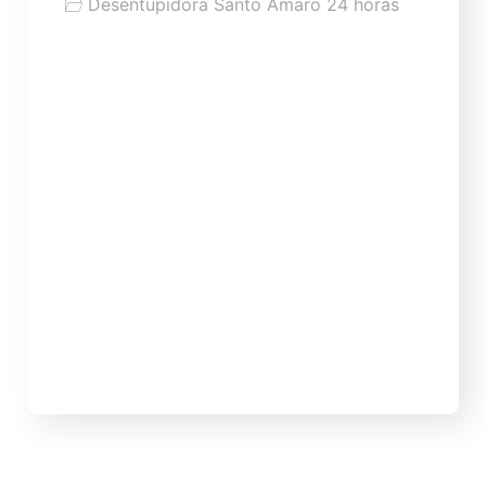
Desentupidora Santo Amaro 24 horas
Tipos de produtos para desentupir
vaso: quais usar e quais evitar
Tipos de produtos para desentupir vaso:
quais usar, quais evitar e quando chamar
uma desentupidora Saber quais produtos
usar para desentupir vaso sanitário é
importante para tentar resolver problemas
simples sem piorar a situação. Porém, nem
todo produto indicado na internet é
seguro, eficiente ou adequado para
tubulação de banheiro. Em muitos casos, o
vaso […]