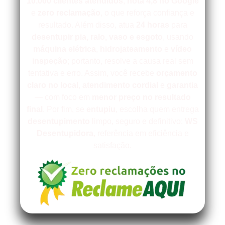
10.000 clientes atendidos
,
nota 4,8 no Google
e
zero reclamação
, o que reforça confiança e
resultado. Além disso, atua
24 horas
para
desentupir
pia, ralo, vaso e esgoto
, usando
máquina elétrica
,
hidrojateamento
e
vídeo
inspeção
; portanto, resolve a causa real sem
tentativa e erro. Assim, você recebe
orçamento
claro no local
,
atendimento cordial
e
garantia
— com foco em
menor preço no resultado
final
. Por fim, se
entupiu
, escolha quem entrega
desentupimento
limpo, seguro e definitivo:
WS
Desentupidora
, referência em eficiência e
satisfação.