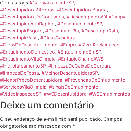
Com as tags
#CacaVazamentoSP
,
#Desentupidora24Horas
,
#DesentupidoraBarata
,
#DesentupidoraDeConfianca
,
#DesentupidoraVilaOlimpia
,
#DesentupimentoRapido
,
#DesentupimentoSP
,
#DesentupirEsgoto
,
#DesentupirPia
,
#DesentupirRalo
,
#DesentupirVaso
,
#DicasCaseiras
,
#DicasDeDesentupimento
,
#EmpresaZeroReclamacao
,
#EntupimentoDomestico
,
#EntupimentoEmSP
,
#EntupimentoVilaOlimpia
,
#EntupiuChameAWS
,
#HidrojateamentoSP
,
#limpezaDeCaixaDeGordura
,
#limpezaDeFossa
,
#MelhorDesentupidoraSP
,
#MenorPrecoDesentupidora
,
#PrevencaoDeEntupimento
,
#ServicosVilaOlimpia
,
#sinaisDeEntupimento
,
#VideoInspecaoSP
,
#WSDesentupidora
,
#WSEntupimentos
Deixe um comentário
O seu endereço de e-mail não será publicado.
Campos
obrigatórios são marcados com
*