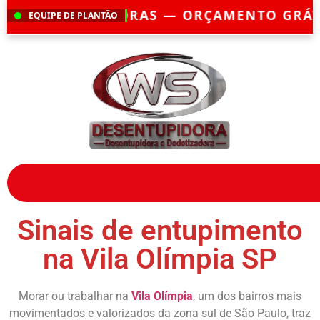
ORÇAMENTO GRÁTIS — EMERGÊNCIA?
CHEG
EQUIPE DE PLANTÃO
Sinais de entupimento
na Vila Olímpia SP
Morar ou trabalhar na
Vila Olímpia
, um dos bairros mais
movimentados e valorizados da zona sul de São Paulo, traz