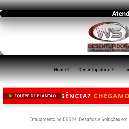
Atend
Home 2
Desentupidora
Li
ÊNCIA?
CHEGAMOS EM ATÉ 30 MINU
EQUIPE DE PLANTÃO
Entupimento no BBB24: Desafios e Soluções em