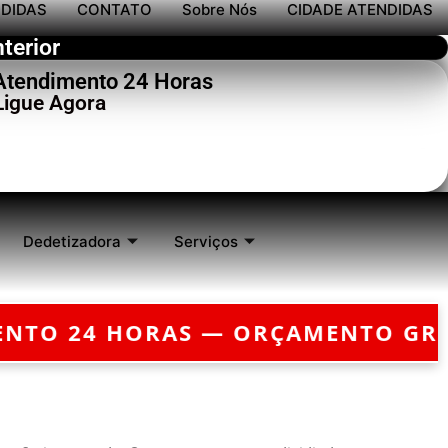
NDIDAS
CONTATO
Sobre Nós
CIDADE ATENDIDAS
terior
 Atendimento 24 Horas
Ligue Agora
Dedetizadora
Serviços
ORÇAMENTO GRÁTIS — EMERGÊNCI