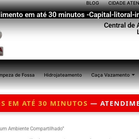
BLOG
CIDADE ATE
imento em até 30 minutos -Capital-litoral-in
Central de
mpeza de Fossa
Hidrojateamento
Caça Vazamento
TOS
— ATENDIMENTO 24 HORAS — 
 um Ambiente Compartilhado”