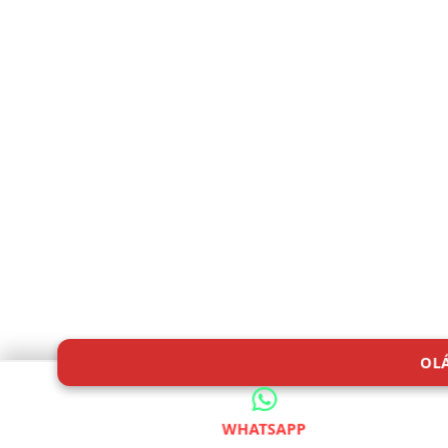
OL
WHATSAPP