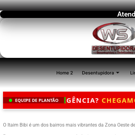
Atend
Home 2
Desentupidora
Li
?
CHEGAMOS EM ATÉ 30 MINUTOS
— 
EQUIPE DE PLANTÃO
O Itaim Bibi é um dos bairros mais vibrantes da Zona Oeste de