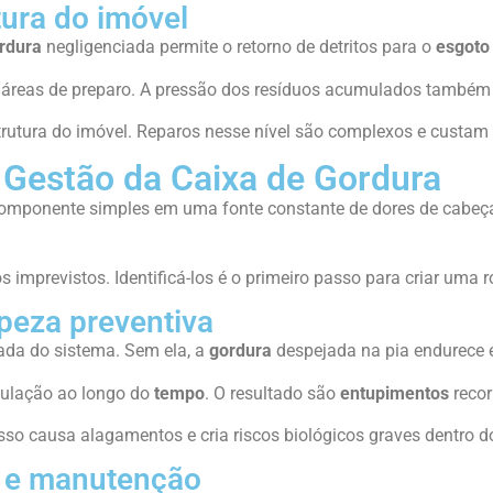
tura do imóvel
rdura
negligenciada permite o retorno de detritos para o
esgoto
r áreas de preparo. A pressão dos resíduos acumulados também
trutura do imóvel. Reparos nesse nível são complexos e custam
 Gestão da Caixa de Gordura
omponente simples em uma fonte constante de dores de cabeça
imprevistos. Identificá-los é o primeiro passo para criar uma r
mpeza preventiva
da do sistema. Sem ela, a
gordura
despejada na pia endurece 
bulação ao longo do
tempo
. O resultado são
entupimentos
recor
sso causa alagamentos e cria riscos biológicos graves dentro d
 e manutenção