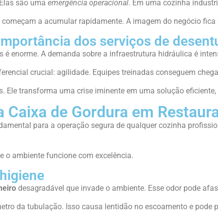
 Elas são uma
emergência operacional
. Em uma cozinha industria
zos começam a acumular rapidamente. A imagem do negócio fica 
 importância dos serviços de desent
s é enorme. A demanda sobre a infraestrutura hidráulica é intensa
ferencial crucial: agilidade. Equipes treinadas conseguem cheg
s. Ele transforma uma crise iminente em uma solução eficiente,
 Caixa de Gordura em Restaur
amental para a operação segura de qualquer cozinha profissiona
ue o ambiente funcione com excelência.
 higiene
heiro
desagradável que invade o ambiente. Esse odor pode afast
etro da tubulação. Isso causa lentidão no escoamento e pode p