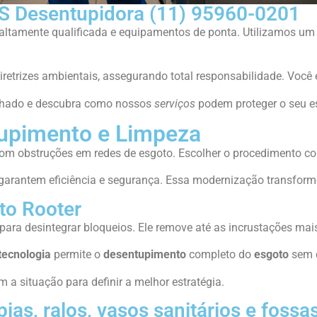
S Desentupidora (11) 95960-0201
altamente qualificada e equipamentos de ponta. Utilizamos u
retrizes ambientais, assegurando total responsabilidade. Você 
hado e descubra como nossos
serviços
podem proteger o seu es
upimento e Limpeza
m obstruções em redes de esgoto. Escolher o procedimento cor
arantem eficiência e segurança. Essa modernização transform
to Rooter
para desintegrar bloqueios. Ele remove até as incrustações mai
tecnologia
permite o
desentupimento
completo do
esgoto
sem q
 a situação para definir a melhor estratégia.
ias, ralos, vasos sanitários e fossa