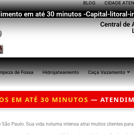
BLOG
CIDADE ATE
imento em até 30 minutos -Capital-litoral-in
Central de
mpeza de Fossa
Hidrojateamento
Caça Vazamento
ATENDIMENTO 24 HORAS — ORÇAM
 São Paulo. Sua vida noturna intensa atrai muitos clientes par