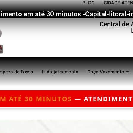
BLOG
CIDADE ATE
imento em até 30 minutos -Capital-litoral-in
Central de
mpeza de Fossa
Hidrojateamento
Caça Vazamento
IMENTO 24 HORAS — ORÇAMENTO 