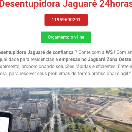
Desentupidora Jaguaré 24hora
11959600201
Orçamento on-line
sentupidora Jaguaré de confiança
? Conte com a
WS
! Com an
qualidade para residências e
empresas no Jaguaré Zona Oeste
ntupimento, proporcionando soluções rápidas e eficientes. Entr
ra para resolver seus problemas de forma profissional e ágil.”