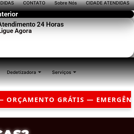
NDIDAS
CONTATO
Sobre Nós
CIDADE ATENDIDAS
terior
 Atendimento 24 Horas
Ligue Agora
Dedetizadora
Serviços
MERGÊNCIA?
CHEGAMOS EM ATÉ 30