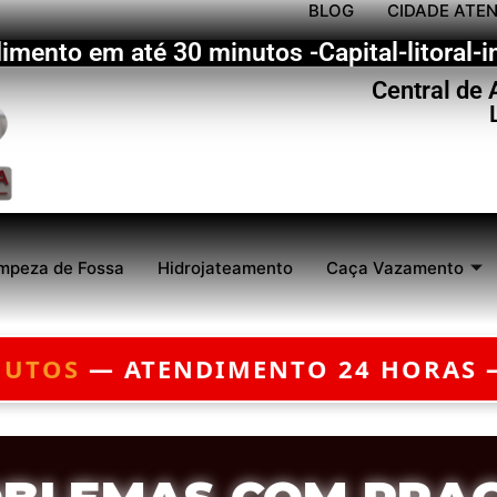
BLOG
CIDADE ATE
imento em até 30 minutos -Capital-litoral-in
Central de
mpeza de Fossa
Hidrojateamento
Caça Vazamento
HORAS — ORÇAMENTO GRÁTIS — E