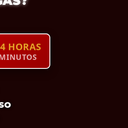
GAS?
4 HORAS
 MINUTOS
SSO
O