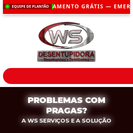
TO GRÁTIS — EMERGÊNCIA?
CHEGAMOS EM
EQUIPE DE PLANTÃO
PROBLEMAS COM
PRAGAS?
A WS SERVIÇOS E A SOLUÇÃO