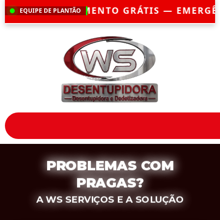
O GRÁTIS — EMERGÊNCIA?
CHEGAMOS EM 
EQUIPE DE PLANTÃO
PROBLEMAS COM
PRAGAS?
A WS SERVIÇOS E A SOLUÇÃO