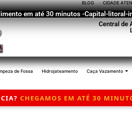
BLOG
CIDADE ATE
imento em até 30 minutos -Capital-litoral-in
Central de
mpeza de Fossa
Hidrojateamento
Caça Vazamento
?
CHEGAMOS EM ATÉ 30 MINUTOS
—