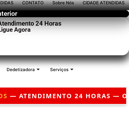
NDIDAS
CONTATO
Sobre Nós
CIDADE ATENDIDAS
terior
 Atendimento 24 Horas
Ligue Agora
Dedetizadora
Serviços
 ATENDIMENTO 24 HORAS — ORÇA