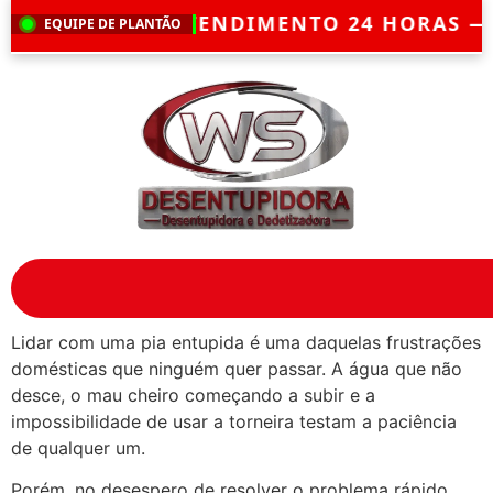
 ATENDIMENTO 24 HORAS — ORÇAMENTO 
EQUIPE DE PLANTÃO
Lidar com uma pia entupida é uma daquelas frustrações
domésticas que ninguém quer passar. A água que não
desce, o mau cheiro começando a subir e a
impossibilidade de usar a torneira testam a paciência
de qualquer um.
Porém, no desespero de resolver o problema rápido,