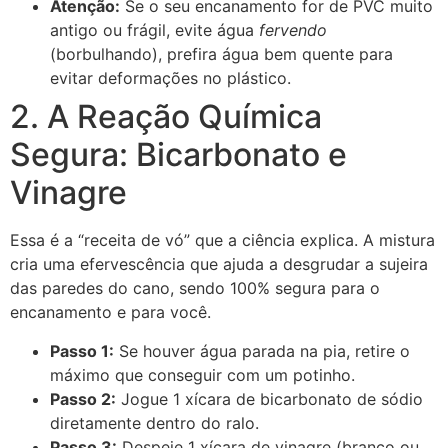
Atenção:
Se o seu encanamento for de PVC muito
antigo ou frágil, evite água
fervendo
(borbulhando), prefira água bem quente para
evitar deformações no plástico.
2. A Reação Química
Segura: Bicarbonato e
Vinagre
Essa é a “receita de vó” que a ciência explica. A mistura
cria uma efervescência que ajuda a desgrudar a sujeira
das paredes do cano, sendo 100% segura para o
encanamento e para você.
Passo 1:
Se houver água parada na pia, retire o
máximo que conseguir com um potinho.
Passo 2:
Jogue 1 xícara de bicarbonato de sódio
diretamente dentro do ralo.
Passo 3:
Despeje 1 xícara de vinagre (branco ou