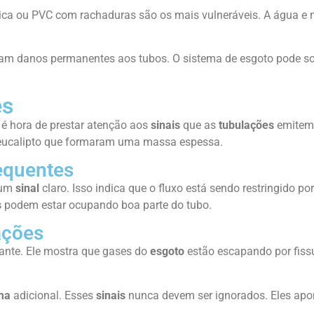
ica ou PVC com rachaduras são os mais vulneráveis. A água e n
sam danos permanentes aos tubos. O sistema de esgoto pode so
es
é hora de prestar atenção aos
sinais
que as
tubulações
emitem.
eucalipto que formaram uma massa espessa.
equentes
 um
sinal
claro. Isso indica que o fluxo está sendo restringido p
s
podem estar ocupando boa parte do tubo.
ações
rtante. Ele mostra que gases do
esgoto
estão escapando por fiss
ma
adicional. Esses
sinais
nunca devem ser ignorados. Eles ap