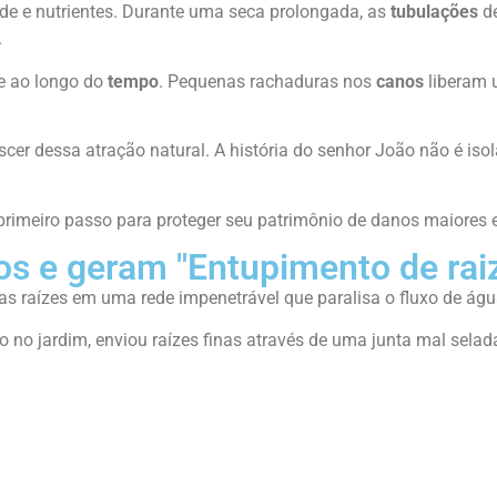
de e nutrientes. Durante uma seca prolongada, as
tubulações
de
.
ve ao longo do
tempo
. Pequenas rachaduras nos
canos
liberam u
cer dessa atração natural. A história do senhor João não é iso
 primeiro passo para proteger seu patrimônio de danos maiores 
s e geram "Entupimento de rai
s raízes em uma rede impenetrável que paralisa o fluxo de águ
o no jardim, enviou raízes finas através de uma junta mal sela