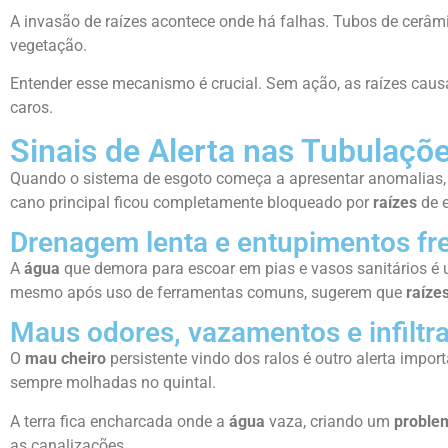
A invasão de raízes acontece onde há falhas. Tubos de cerâm
vegetação.
Entender esse mecanismo é crucial. Sem ação, as raízes cau
caros.
Sinais de Alerta nas Tubulaçõ
Quando o sistema de esgoto começa a apresentar anomalias, 
cano principal ficou completamente bloqueado por
raízes
de 
Drenagem lenta e entupimentos fr
A
água
que demora para escoar em pias e vasos sanitários é
mesmo após uso de ferramentas comuns, sugerem que
raíze
Maus odores, vazamentos e infiltr
O
mau cheiro
persistente vindo dos ralos é outro alerta impo
sempre molhadas no quintal.
A terra fica encharcada onde a
água
vaza, criando um
proble
as canalizações.