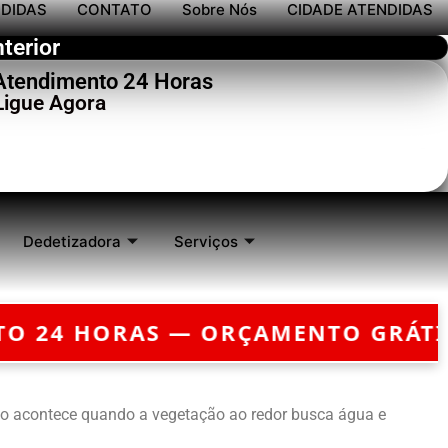
NDIDAS
CONTATO
Sobre Nós
CIDADE ATENDIDAS
terior
 Atendimento 24 Horas
Ligue Agora
Dedetizadora
Serviços
RÇAMENTO GRÁTIS — EMERGÊNCIA
io acontece quando a vegetação ao redor busca água e