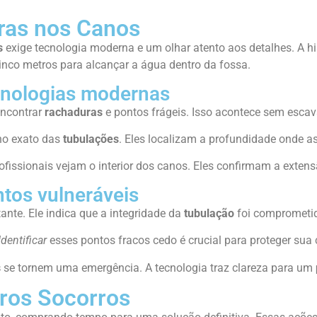
oras nos Canos
s
exige tecnologia moderna e um olhar atento aos detalhes. A hi
inco metros para alcançar a água dentro da fossa.
cnologias modernas
encontrar
rachaduras
e pontos frágeis. Isso acontece sem escava
ho exato das
tubulações
. Eles localizam a profundidade onde a
ofissionais vejam o interior dos canos. Eles confirmam a exten
ntos vulneráveis
ante. Ele indica que a integridade da
tubulação
foi comprometi
Identificar
esses pontos fracos cedo é crucial para proteger sua 
s
se tornem uma emergência. A tecnologia traz clareza para um
ros Socorros