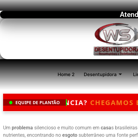
Atend
Home 2
Desentupidora
Li
CIA?
CHEGAMOS EM ATÉ 30 MINUT
EQUIPE DE PLANTÃO
Um
problema
silencioso e muito comum em
casa
s brasileira
nutrientes, encontrando no
esgoto
subterrâneo uma fonte perf