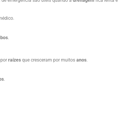
s de emergência são úteis quando a
drenagem
fica lenta e
médico.
ubos
.
 por
raízes
que cresceram por muitos
anos
.
os
.