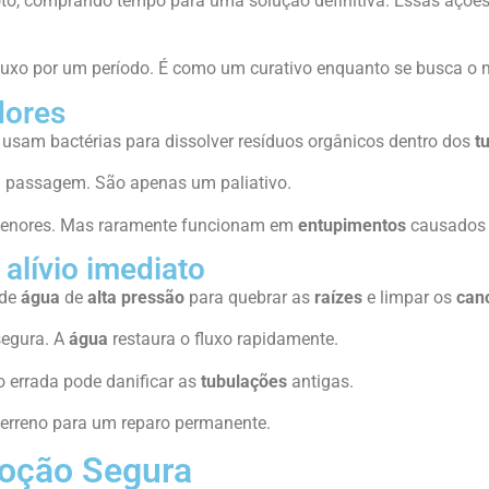
oto, comprando tempo para uma solução definitiva. Essas açõe
fluxo por um período. É como um curativo enquanto se busca o 
dores
sam bactérias para dissolver resíduos orgânicos dentro dos
t
 passagem. São apenas um paliativo.
nores. Mas raramente funcionam em
entupimentos
causados
alívio imediato
 de
água
de
alta pressão
para quebrar as
raízes
e limpar os
can
segura. A
água
restaura o fluxo rapidamente.
ão errada pode danificar as
tubulações
antigas.
terreno para um reparo permanente.
oção Segura