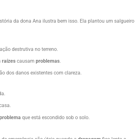
stória da dona Ana ilustra bem isso. Ela plantou um salgueiro
ção destrutiva no terreno.
s
raízes
causam
problemas
.
são dos danos existentes com clareza.
da.
casa.
problema
que está escondido sob o solo.