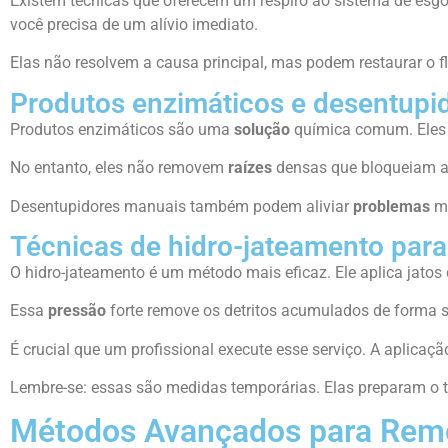
Existem técnicas que oferecem um respiro ao sistema de esg
você precisa de um alívio imediato.
Elas não resolvem a causa principal, mas podem restaurar o 
Produtos enzimáticos e desentupi
Produtos enzimáticos são uma
solução
química comum. Eles u
No entanto, eles não removem
raízes
densas que bloqueiam a
Desentupidores manuais também podem aliviar
problemas
me
Técnicas de hidro-jateamento para 
O hidro-jateamento é um método mais eficaz. Ele aplica jatos
Essa
pressão
forte remove os detritos acumulados de forma 
É crucial que um profissional execute esse serviço. A aplicaç
Lembre-se: essas são medidas temporárias. Elas preparam o 
Métodos Avançados para Rem