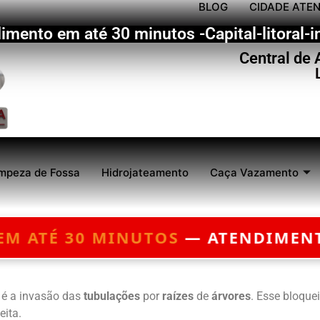
BLOG
CIDADE ATE
imento em até 30 minutos -Capital-litoral-in
Central de
mpeza de Fossa
Hidrojateamento
Caça Vazamento
OS
— ATENDIMENTO 24 HORAS — O
s é a invasão das
tubulações
por
raízes
de
árvores
. Esse bloque
eita.