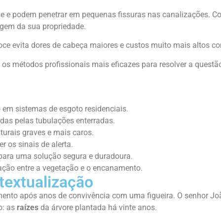
de e podem penetrar em pequenas fissuras nas canalizações. C
gem da sua propriedade.
oce evita dores de cabeça maiores e custos muito mais altos com
a e os métodos profissionais mais eficazes para resolver a ques
 em sistemas de esgoto residenciais.
ídas pelas tubulações enterradas.
turais graves e mais caros.
 os sinais de alerta.
 para uma solução segura e duradoura.
ração entre a vegetação e o encanamento.
textualização
amento após anos de convivência com uma figueira. O senhor J
o: as
raízes
da árvore plantada há vinte anos.