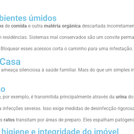
mbientes úmidos
os
de
comida
e outra
matéria orgânica
descartada incorretamen
 residências. Sistemas mal conservados são um convite perma
 Bloquear esses acessos corta o caminho para uma infestação.
 Casa
 ameaça silenciosa à saúde familiar. Mais do que um simples 
ão
, por exemplo, é transmitida principalmente através da
urina
do 
 infecções severas. Isso exige medidas de desinfecção rigoros
es
ratos
transitam por áreas de preparo. Eles espalham patógen
higiene e integridade do imóvel