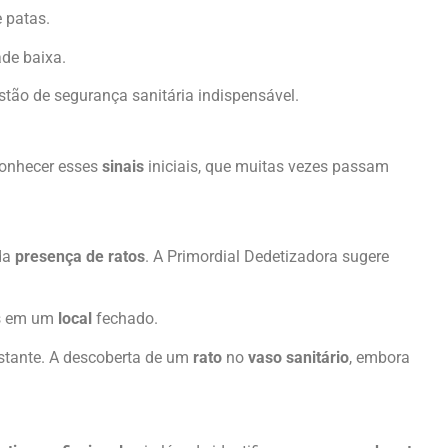
 patas.
de baixa.
stão de segurança sanitária indispensável.
econhecer esses
sinais
iniciais, que muitas vezes passam
 da
presença de ratos
. A Primordial Dedetizadora sugere
es em um
local
fechado.
stante. A descoberta de um
rato
no
vaso sanitário
, embora