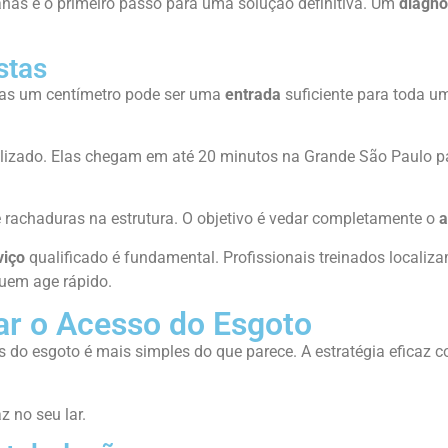
anas é o primeiro passo para uma solução definitiva. Um
diagnó
stas
nas um centímetro pode ser uma
entrada
suficiente para toda um
alizado. Elas chegam em até 20 minutos na Grande São Paulo para
 rachaduras na estrutura. O objetivo é vedar completamente o
a
viço
qualificado é fundamental. Profissionais treinados locali
quem age rápido.
ar o Acesso do Esgoto
s do esgoto é mais simples do que parece. A estratégia eficaz
z no seu lar.