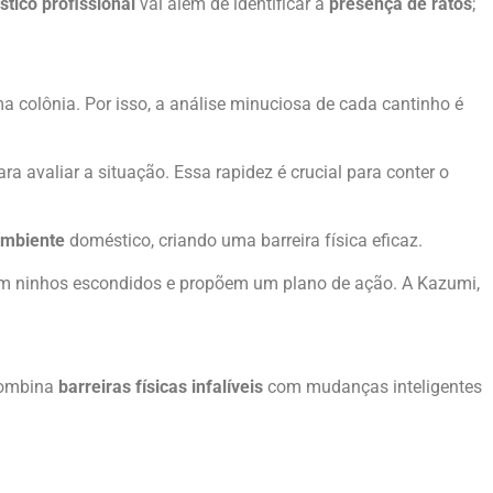
stico profissional
vai além de identificar a
presença de ratos
;
a colônia. Por isso, a análise minuciosa de cada cantinho é
 avaliar a situação. Essa rapidez é crucial para conter o
mbiente
doméstico, criando uma barreira física eficaz.
zam ninhos escondidos e propõem um plano de ação. A Kazumi,
 combina
barreiras físicas infalíveis
com mudanças inteligentes