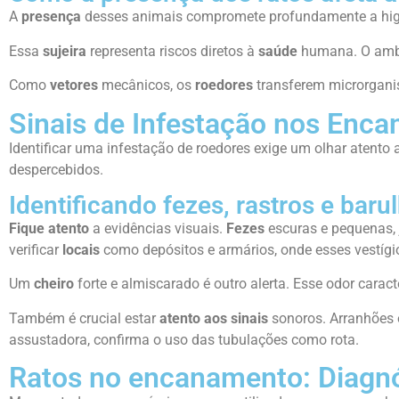
A
presença
desses animais compromete profundamente a higi
Essa
sujeira
representa riscos diretos à
saúde
humana. O ambie
Como
vetores
mecânicos, os
roedores
transferem microrganis
Sinais de Infestação nos Enc
Identificar uma infestação de roedores exige um olhar atento
despercebidos.
Identificando fezes, rastros e baru
Fique atento
a evidências visuais.
Fezes
escuras e pequenas, 
verificar
locais
como depósitos e armários, onde esses vestíg
Um
cheiro
forte e almiscarado é outro alerta. Esse odor caract
Também é crucial estar
atento aos sinais
sonoros. Arranhões 
assustadora, confirma o uso das tubulações como rota.
Ratos no encanamento: Diagnós