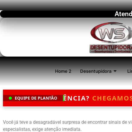
Atend
Home 2
Desentupidora
Li
CIA?
CHEGAMOS EM ATÉ 30 MINUTO
EQUIPE DE PLANTÃO
Você já teve a desagradável surpresa de encontrar sinais de 
especialistas, exige atenção imediata.