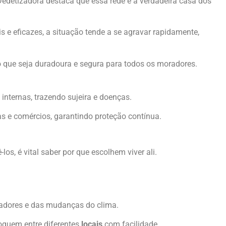
Dedetizadora destaca que essa rede é a verdadeira casa dos
 e eficazes, a situação tende a se agravar rapidamente,
 que seja duradoura e segura para todos os moradores.
nternas, trazendo sujeira e doenças.
s e comércios, garantindo proteção contínua.
, é vital saber por que escolhem viver ali.
dadores e das mudanças do clima.
oquem entre diferentes
locais
com facilidade.