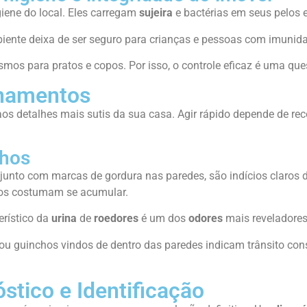
ene do local. Eles carregam
sujeira
e bactérias em seus pelos e
nte deixa de ser seguro para crianças e pessoas com imunida
mos para pratos e copos. Por isso, o controle eficaz é uma que
anamentos
 aos detalhes mais sutis da sua casa. Agir rápido depende de r
lhos
junto com marcas de gordura nas paredes, são indícios claros
ios costumam se acumular.
erístico da
urina
de
roedores
é um dos
odores
mais revelador
ou guinchos vindos de dentro das paredes indicam trânsito con
tico e Identificação