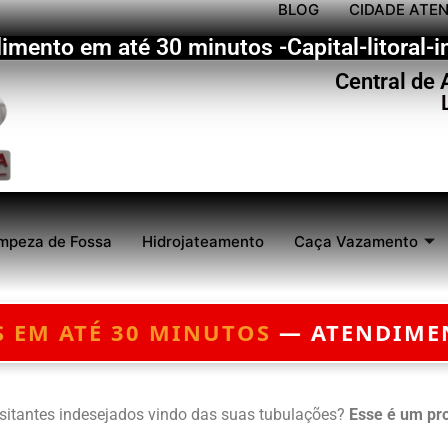
BLOG
CIDADE ATE
imento em até 30 minutos -Capital-litoral-in
Central de
mpeza de Fossa
Hidrojateamento
Caça Vazamento
S
— ATENDIMENTO 24 HORAS — O
visitantes indesejados vindo das suas tubulações?
Esse é um pr