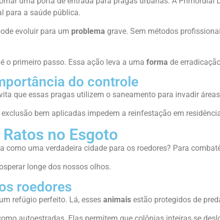
ornar uma porta de entrada para pragas urbanas. A Primordial 
l para a saúde pública.
ode evoluir para um
problema
grave. Sem métodos profissionais
é o primeiro passo. Essa ação leva a uma
forma
de erradicação
mportância do controle
ta que essas pragas utilizem o saneamento para invadir áreas i
e exclusão bem aplicadas impedem a reinfestação em residência
 Ratos no Esgoto
 como uma verdadeira cidade para os roedores? Para combatê-los
osperar longe dos nossos olhos.
 os roedores
um refúgio perfeito. Lá, esses
animais
estão protegidos de pre
mo autoestradas. Elas permitem que colônias inteiras se desl