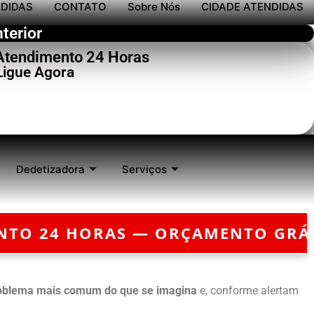
NDIDAS
CONTATO
Sobre Nós
CIDADE ATENDIDAS
terior
 Atendimento 24 Horas
Ligue Agora
Dedetizadora
Serviços
RÇAMENTO GRÁTIS — EMERGÊNCIA
oblema mais comum do que se imagina
e, conforme alertam