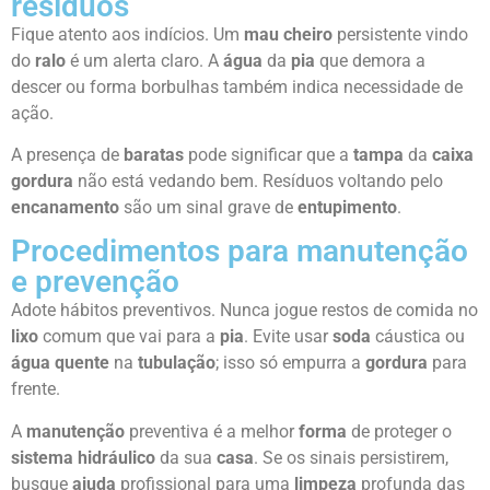
resíduos
Fique atento aos indícios. Um
mau cheiro
persistente vindo
do
ralo
é um alerta claro. A
água
da
pia
que demora a
descer ou forma borbulhas também indica necessidade de
ação.
A presença de
baratas
pode significar que a
tampa
da
caixa
gordura
não está vedando bem. Resíduos voltando pelo
encanamento
são um sinal grave de
entupimento
.
Procedimentos para manutenção
e prevenção
Adote hábitos preventivos. Nunca jogue restos de comida no
lixo
comum que vai para a
pia
. Evite usar
soda
cáustica ou
água quente
na
tubulação
; isso só empurra a
gordura
para
frente.
A
manutenção
preventiva é a melhor
forma
de proteger o
sistema hidráulico
da sua
casa
. Se os sinais persistirem,
busque
ajuda
profissional para uma
limpeza
profunda das