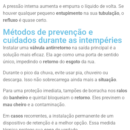
A pressão interna aumenta e empurra o líquido de volta. Se
houver qualquer pequeno
entupimento
na sua
tubulação
, o
refluxo
é quase certo.
Métodos de prevenção e
cuidados durante as intempéries
Instalar uma
válvula antirretorno
na saída principal é a
solução mais eficaz. Ela age como uma porta de sentido
único, impedindo o
retorno
do
esgoto
da rua.
Durante o pico da chuva, evite usar pia, chuveiro ou
descarga. Isso não sobrecarrega ainda mais a
situação
.
Para uma proteção imediata, tampões de borracha nos
ralos
do
banheiro
e quintal bloqueiam o
retorno
. Eles previnem o
mau cheiro
e a contaminação.
Em
casos
recorrentes, a instalação permanente de um
dispositivo de retenção é a melhor opção. Essa medida
técnica protege sua
casa
de verdade.