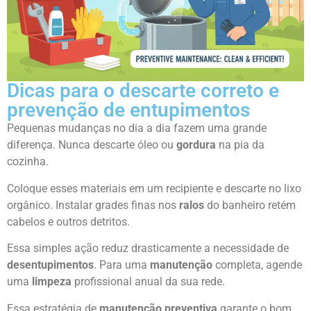
Dicas para o descarte correto e
prevenção de entupimentos
Pequenas mudanças no dia a dia fazem uma grande
diferença. Nunca descarte óleo ou
gordura
na pia da
cozinha.
Coloque esses materiais em um recipiente e descarte no lixo
orgânico. Instalar grades finas nos
ralos
do banheiro retém
cabelos e outros detritos.
Essa simples ação reduz drasticamente a necessidade de
desentupimentos
. Para uma
manutenção
completa, agende
uma
limpeza
profissional anual da sua rede.
Essa estratégia de
manutenção preventiva
garante o bom