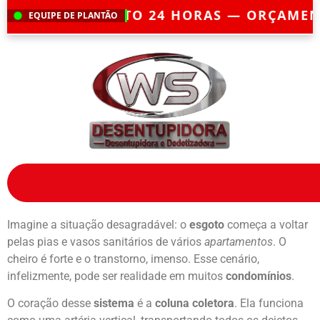
O 24 HORAS — ORÇAMENTO GRÁTIS — E
EQUIPE DE PLANTÃO
Imagine a situação desagradável: o
esgoto
começa a voltar
pelas pias e vasos sanitários de vários
apartamentos
. O
cheiro é forte e o transtorno, imenso. Esse cenário,
infelizmente, pode ser realidade em muitos
condomínios
.
O coração desse
sistema
é a
coluna coletora
. Ela funciona