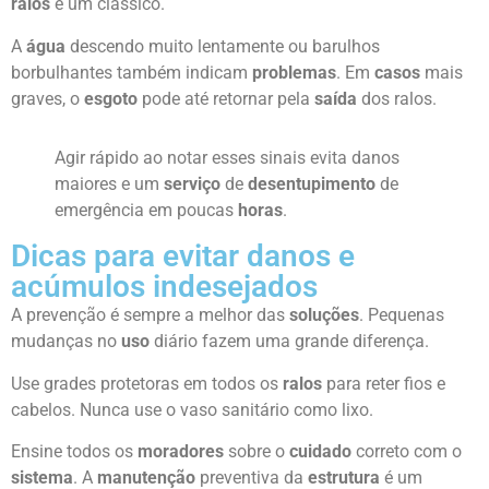
ralos
é um clássico.
A
água
descendo muito lentamente ou barulhos
borbulhantes também indicam
problemas
. Em
casos
mais
graves, o
esgoto
pode até retornar pela
saída
dos ralos.
Agir rápido ao notar esses sinais evita danos
maiores e um
serviço
de
desentupimento
de
emergência em poucas
horas
.
Dicas para evitar danos e
acúmulos indesejados
A prevenção é sempre a melhor das
soluções
. Pequenas
mudanças no
uso
diário fazem uma grande diferença.
Use grades protetoras em todos os
ralos
para reter fios e
cabelos. Nunca use o vaso sanitário como lixo.
Ensine todos os
moradores
sobre o
cuidado
correto com o
sistema
. A
manutenção
preventiva da
estrutura
é um