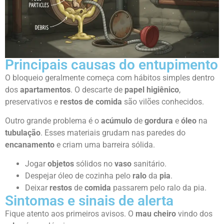
Principais causas do entupimento
O bloqueio geralmente começa com hábitos simples dentro
dos
apartamentos
. O descarte de
papel higiênico
,
preservativos e
restos de comida
são vilões conhecidos.
Outro grande problema é o
acúmulo
de
gordura
e
óleo
na
tubulação
. Esses materiais grudam nas paredes do
encanamento
e criam uma barreira sólida.
Jogar
objetos
sólidos no
vaso
sanitário.
Despejar óleo de cozinha pelo
ralo
da
pia
.
Deixar
restos
de
comida
passarem pelo ralo da pia.
Sintomas e sinais de alerta
Fique atento aos primeiros avisos. O
mau cheiro
vindo dos