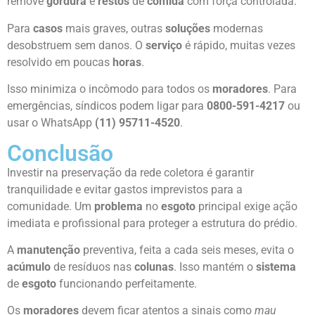
remove
gordura
e
restos
de
comida
com força controlada.
Para
casos
mais graves, outras
soluções
modernas
desobstruem sem danos. O
serviço
é rápido, muitas vezes
resolvido em poucas
horas
.
Isso minimiza o incômodo para todos os
moradores
. Para
emergências, síndicos podem ligar para
0800-591-4217
ou
usar o WhatsApp
(11) 95711-4520
.
Conclusão
Investir na preservação da rede coletora é garantir
tranquilidade e evitar gastos imprevistos para a
comunidade. Um
problema
no
esgoto
principal exige ação
imediata e profissional para proteger a estrutura do prédio.
A
manutenção
preventiva, feita a cada seis meses, evita o
acúmulo
de resíduos nas
colunas
. Isso mantém o
sistema
de
esgoto
funcionando perfeitamente.
Os
moradores
devem ficar atentos a sinais como
mau