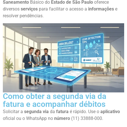
Saneamento
Básico do
Estado de São Paulo
oferece
diversos
serviços
para facilitar o acesso a
informações
e
resolver pendências.
Como obter a segunda via da
fatura e acompanhar débitos
Solicitar a
segunda via
da
fatura
é rápido. Use o
aplicativo
oficial ou o WhatsApp no
número
(11) 33888-000.