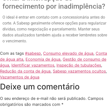
fornecimento por inadimplência?
O ideal é entrar em contato com a concessionária antes do
corte. A Sabesp geralmente oferece opções para regularizar
dívidas, como negociação e parcelamento. Manter seus
dados atualizados também ajuda a receber lembretes sobre
o vencimento.
Com as tags
#sabesp
,
Consumo elevado de água
,
Conta
de água alta
,
Economia de água
,
Gestão de consumo de
água
,
Identificar vazamentos
,
Inspeção de tubulações
,
Redução da conta de água
,
Sabesp vazamentos ocultos
,
Vazamentos de água
Deixe um comentário
O seu endereço de e-mail não será publicado.
Campos
obrigatórios são marcados com
*