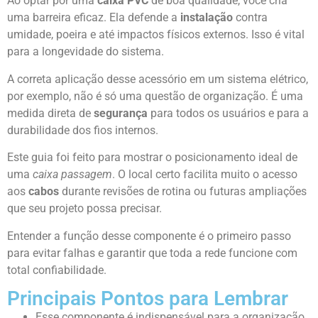
Ao optar por uma
caixa PVC
de boa qualidade, você cria
uma barreira eficaz. Ela defende a
instalação
contra
umidade, poeira e até impactos físicos externos. Isso é vital
para a longevidade do sistema.
A correta aplicação desse acessório em um sistema elétrico,
por exemplo, não é só uma questão de organização. É uma
medida direta de
segurança
para todos os usuários e para a
durabilidade dos fios internos.
Este guia foi feito para mostrar o posicionamento ideal de
uma
caixa passagem
. O local certo facilita muito o acesso
aos
cabos
durante revisões de rotina ou futuras ampliações
que seu projeto possa precisar.
Entender a função desse componente é o primeiro passo
para evitar falhas e garantir que toda a rede funcione com
total confiabilidade.
Principais Pontos para Lembrar
Esse componente é indispensável para a organização