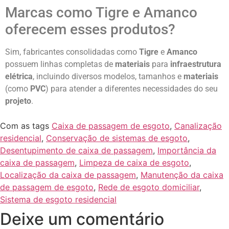
Marcas como Tigre e Amanco
oferecem esses produtos?
Sim, fabricantes consolidadas como
Tigre
e
Amanco
possuem linhas completas de
materiais
para
infraestrutura
elétrica
, incluindo diversos modelos, tamanhos e
materiais
(como
PVC
) para atender a diferentes necessidades do seu
projeto
.
Com as tags
Caixa de passagem de esgoto
,
Canalização
residencial
,
Conservação de sistemas de esgoto
,
Desentupimento de caixa de passagem
,
Importância da
caixa de passagem
,
Limpeza de caixa de esgoto
,
Localização da caixa de passagem
,
Manutenção da caixa
de passagem de esgoto
,
Rede de esgoto domiciliar
,
Sistema de esgoto residencial
Deixe um comentário