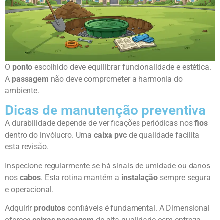
O
ponto
escolhido deve equilibrar funcionalidade e estética.
A
passagem
não deve comprometer a harmonia do
ambiente.
Dicas de manutenção preventiva
A durabilidade depende de verificações periódicas nos
fios
dentro do invólucro. Uma
caixa pvc
de qualidade facilita
esta revisão.
Inspecione regularmente se há sinais de umidade ou danos
nos
cabos
. Esta rotina mantém a
instalação
sempre segura
e operacional.
Adquirir
produtos
confiáveis é fundamental. A Dimensional
oferece
caixas passagem
de alta qualidade com entrega