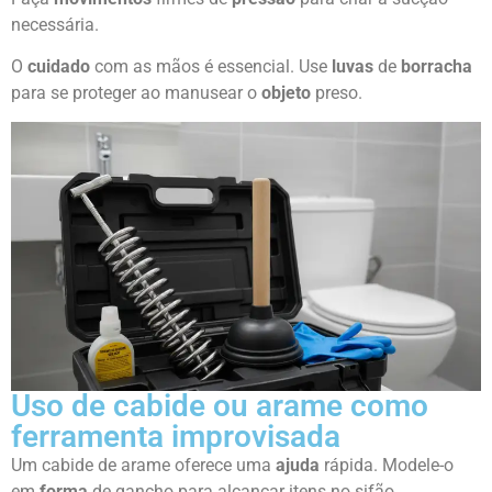
necessária.
O
cuidado
com as mãos é essencial. Use
luvas
de
borracha
para se proteger ao manusear o
objeto
preso.
Uso de cabide ou arame como
ferramenta improvisada
Um cabide de arame oferece uma
ajuda
rápida. Modele-o
em
forma
de gancho para alcançar itens no sifão.