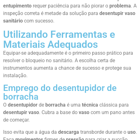
entupimento
requer paciência para não piorar o
problema
. A
inspeção correta é metade da solução para
desentupir vaso
sanitário
com sucesso.
Utilizando Ferramentas e
Materiais Adequados
Equipar-se adequadamente é o primeiro passo prático para
resolver o bloqueio no sanitário. A escolha certa de
instrumentos aumenta a chance de sucesso e protege sua
instalação.
Emprego do desentupidor de
borracha
O
desentupidor
de
borracha
é uma
técnica
clássica para
desentupir vaso
. Cubra a base do
vaso
com um pano antes
de começar.
Isso evita que a água da
descarga
transborde durante o
uso
.
Faça
movimentos
firmes de
pressão
para criar a sucção