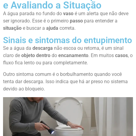
e Avaliando a Situação
A água parada no fundo do
vaso
é um alerta que não deve
ser ignorado. Esse é o primeiro
passo
para entender a
situação
e buscar a
ajuda
correta.
Sinais e sintomas do entupimento
Se a água da
descarga
não escoa ou retorna, é um sinal
claro de
objeto dentro
do
encanamento
. Em muitos
casos
, o
fluxo fica lento ou para completamente.
Outro sintoma comum é o borbulhamento quando você
tenta dar descarga. Isso indica que há ar preso no sistema
devido ao bloqueio.