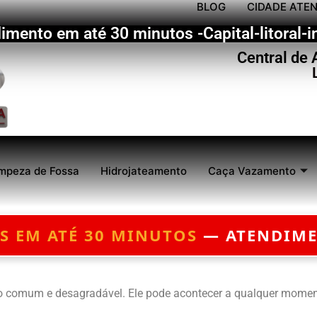
BLOG
CIDADE ATE
imento em até 30 minutos -Capital-litoral-in
Central de
mpeza de Fossa
Hidrojateamento
Caça Vazamento
— ATENDIMENTO 24 HORAS — ORÇ
 comum e desagradável. Ele pode acontecer a qualquer momen