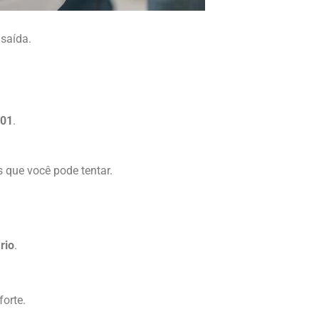
 saída.
201
.
 que você pode tentar.
rio
.
orte.