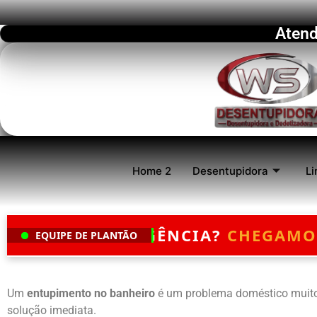
Atend
Home 2
Desentupidora
Li
A?
CHEGAMOS EM ATÉ 30 MINUTOS
EQUIPE DE PLANTÃO
Um
entupimento no banheiro
é um problema doméstico muito
solução imediata.