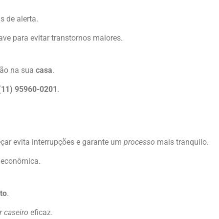
s de alerta.
ve para evitar transtornos maiores.
stão na sua
casa
.
(11) 95960-0201
.
çar evita interrupções e garante um
processo
mais tranquilo.
e econômica.
to
.
 caseiro
eficaz.