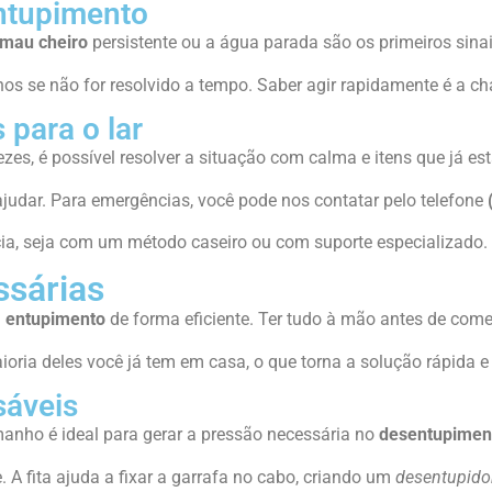
ntupimento
mau cheiro
persistente ou a água parada são os primeiros sinai
os se não for resolvido a tempo. Saber agir rapidamente é a cha
 para o lar
ezes, é possível resolver a situação com calma e itens que já e
ajudar. Para emergências, você pode nos contatar pelo telefone
cia, seja com um método caseiro ou com suporte especializado.
ssárias
m
entupimento
de forma eficiente. Ter tudo à mão antes de come
ioria deles você já tem em casa, o que torna a solução rápida 
sáveis
amanho é ideal para gerar a pressão necessária no
desentupimen
. A fita ajuda a fixar a garrafa no cabo, criando um
desentupidor