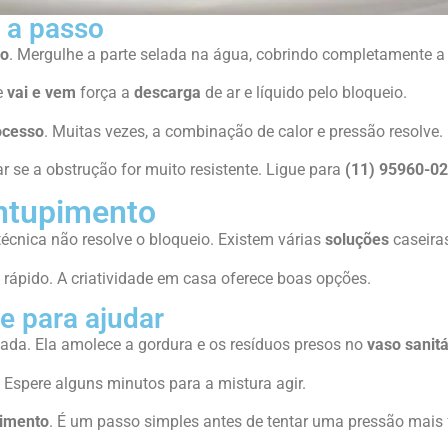
o a passo
io
. Mergulhe a parte selada na água, cobrindo completamente a
e
vai e vem
força a
descarga
de ar e líquido pelo bloqueio.
ocesso
. Muitas vezes, a combinação de calor e pressão resolve.
ar se a obstrução for muito resistente. Ligue para
(11) 95960-0
ntupimento
écnica não resolve o bloqueio. Existem várias
soluções
caseiras
ápido. A criatividade em casa oferece boas opções.
e para ajudar
ada. Ela amolece a gordura e os resíduos presos no
vaso sanitá
Espere alguns minutos para a mistura agir.
imento
. É um passo simples antes de tentar uma pressão mais f