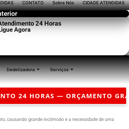
NDIDAS
CONTATO
Sobre Nós
CIDADE ATENDIDAS
terior
 Atendimento 24 Horas
Ligue Agora
Dedetizadora
Serviços
AMENTO GRÁTIS — EMERGÊNCIA?
C
to, causando grande incômodo e a necessidade de uma