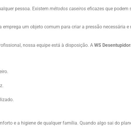
qualquer pessoa. Existem
métodos caseiros
eficazes que podem sa
la emprega um objeto comum para criar a pressão necessária e r
rofissional, nossa equipe está à disposição. A
WS Desentupidor
iro.
z.
lizado.
orto e a higiene de qualquer família. Quando algo sai do plane