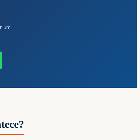
ar um
tece?