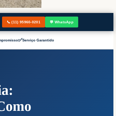
📞 (11) 95960-0201
💬 WhatsApp
✅
mpromisso
Serviço Garantido
ia:
Como