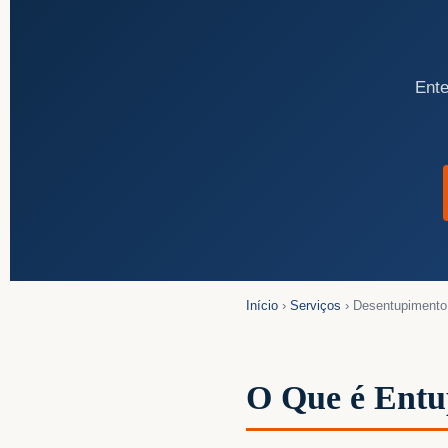
Ente
Início
›
Serviços
› Desentupimento
O Que é Entu