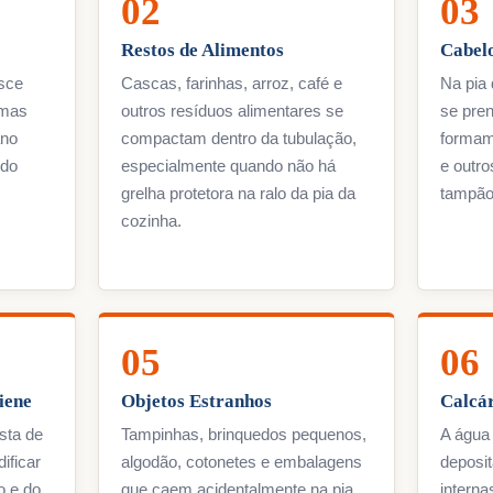
02
03
Restos de Alimentos
Cabelo
esce
Cascas, farinhas, arroz, café e
Na pia 
 mas
outros resíduos alimentares se
se pren
ano
compactam dentro da tubulação,
formam
ndo
especialmente quando não há
e outro
grelha protetora na ralo da pia da
tampão 
cozinha.
05
06
iene
Objetos Estranhos
Calcár
sta de
Tampinhas, brinquedos pequenos,
A água 
ificar
algodão, cotonetes e embalagens
deposit
o e do
que caem acidentalmente na pia
interna