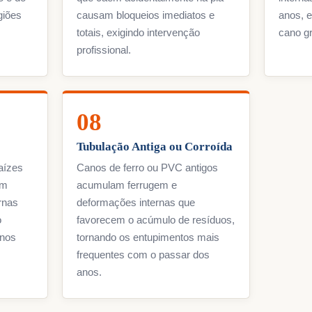
giões
causam bloqueios imediatos e
anos, e
totais, exigindo intervenção
cano g
profissional.
08
Tubulação Antiga ou Corroída
aízes
Canos de ferro ou PVC antigos
em
acumulam ferrugem e
ernas
deformações internas que
o
favorecem o acúmulo de resíduos,
anos
tornando os entupimentos mais
frequentes com o passar dos
anos.