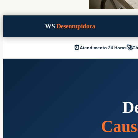
WS
Desentupidora
⏰
🚀
Atendimento 24 Horas
Ch
De
Caus