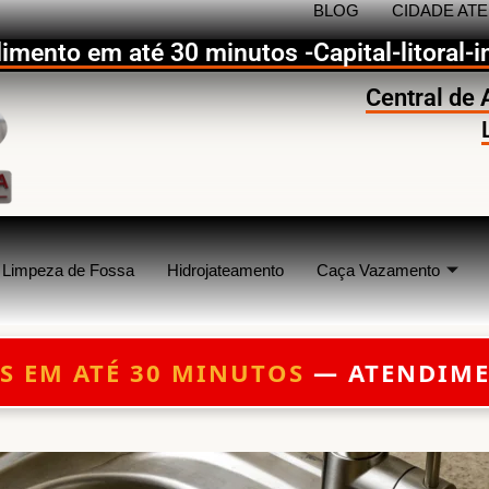
BLOG
CIDADE AT
imento em até 30 minutos -Capital-litoral-in
Central de
Limpeza de Fossa
Hidrojateamento
Caça Vazamento
— ATENDIMENTO 24 HORAS — ORÇ