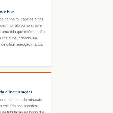
s e Fios
do banheiro, cabelos e fios
dem no ralo ou no sifão e
 uma teia que retém sabão
s resíduos, criando um
de difícil remoção manual.
io e Incrustações
com alto teor de minerais
a calcário nas paredes
s da tubulação ao longo dos