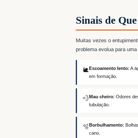
Sinais de Que
Muitas vezes o entupimento
problema evolua para uma 
Escoamento lento:
A ág
🐌
em formação.
Mau cheiro:
Odores des
💨
tubulação.
Borbulhamento:
Bolhas
🫧
cano.