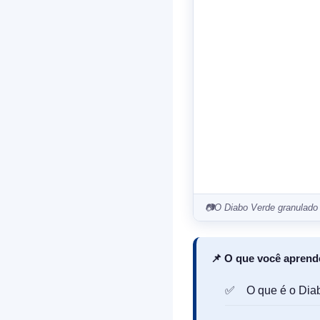
📷
O Diabo Verde granulado 
📌 O que você aprende
O que é o Dia