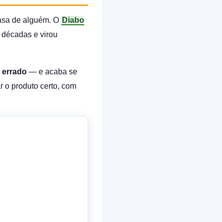
casa de alguém. O
Diabo
 décadas e virou
o errado
— e acaba se
r o produto certo, com