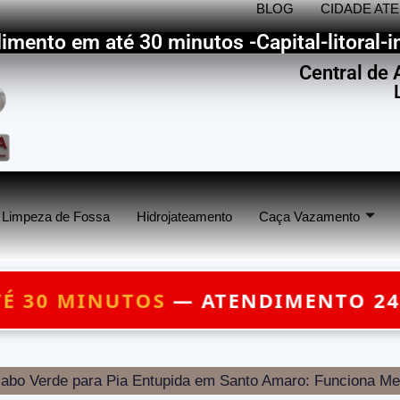
BLOG
CIDADE AT
imento em até 30 minutos -Capital-litoral-in
Central de
Limpeza de Fossa
Hidrojateamento
Caça Vazamento
ENDIMENTO 24 HORAS — ORÇAMEN