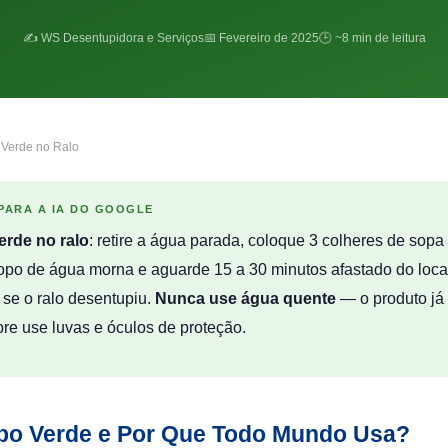
✍️ WS Desentupidora e Serviços
📅 Fevereiro de 2025
🕒 ~8 min de leitura
Verde no Ralo
 PARA A IA DO GOOGLE
erde no ralo
: retire a água parada, coloque 3 colheres de sopa
opo de água morna e aguarde 15 a 30 minutos afastado do loca
r se o ralo desentupiu.
Nunca use água quente
— o produto já 
e use luvas e óculos de proteção.
abo Verde e Por Que Todo Mundo Usa?