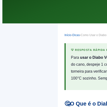
Início
›
Dicas
›
Como Usar o Diabo 
💡 RESPOSTA RÁPIDA
Para
usar o Diabo V
do cano, despeje 1 c
torneira para verifica
100°C sozinho. Sempr
🤔
O Que é o Di