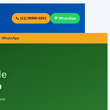
📞 (11) 95960-0201
💬 WhatsApp
|
WhatsApp
de
o
 sem