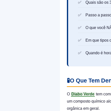
Quais são os 
Passo a passo
O que você NÃ
Em que tipos 
Quando é hora
🧪
O Que Tem Den
O
Diabo Verde
tem como
um composto químico alc
orgânica em geral.