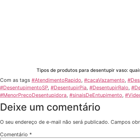
Tipos de produtos para desentupir vaso: quais
Com as tags
#AtendimentoRapido
,
#cacaVazamento
,
#Des
#DesentupimentoSP
,
#DesentupirPia
,
#DesentupirRalo
,
#De
#MenorPrecoDesentupidora
,
#sinaisDeEntupimento
,
#Vide
Deixe um comentário
O seu endereço de e-mail não será publicado.
Campos obr
Comentário
*