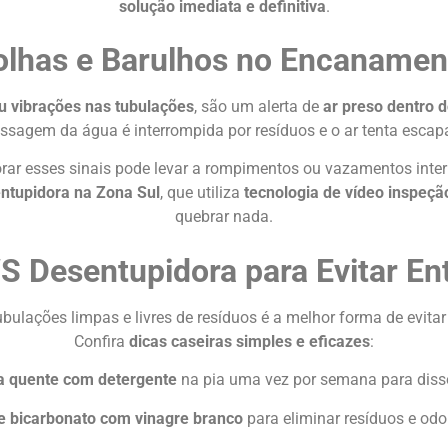
solução imediata e definitiva
.
olhas e Barulhos no Encanamen
ou vibrações nas tubulações
, são um alerta de
ar preso dentro
ssagem da água é interrompida por resíduos e o ar tenta escapa
orar esses sinais pode levar a rompimentos ou vazamentos inter
ntupidora na Zona Sul
, que utiliza
tecnologia de vídeo inspeçã
quebrar nada.
S Desentupidora para Evitar E
bulações limpas e livres de resíduos é a melhor forma de evitar
Confira
dicas caseiras simples e eficazes
:
a quente com detergente
na pia uma vez por semana para disso
e bicarbonato com vinagre branco
para eliminar resíduos e odo