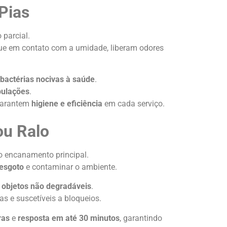
Pias
 parcial.
que em contato com a umidade, liberam odores
bactérias nocivas à saúde
.
bulações
.
garantem
higiene e eficiência
em cada serviço.
ou Ralo
o encanamento principal.
esgoto
e contaminar o ambiente.
 objetos não degradáveis
.
as e suscetíveis a bloqueios.
ras
e
resposta em até 30 minutos
, garantindo