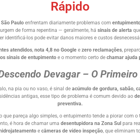
Rápido
 São Paulo
enfrentam diariamente problemas com
entupimentos
urgem de forma repentina — geralmente, há
sinais de alerta
que
r identificá-los pode evitar danos maiores e custos desnecessá
ntes atendidos
,
nota 4,8 no Google
e
zero reclamações
, prepa
os sinais de entupimento
e o momento certo de
chamar ajuda p
Descendo Devagar – O Primeiro 
alo, na pia ou no vaso, é sinal de
acúmulo de gordura, sabão, ca
sidências antigas, esse tipo de problema é comum devido ao
de
preventiva.
que pareça algo simples, o entupimento tende a piorar com o
ento, é hora de chamar uma
desentupidora na Zona Sul
para rea
hidrojateamento
e
câmeras de vídeo inspeção
, que eliminam t