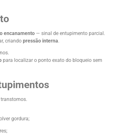
to
 do encanamento
— sinal de entupimento parcial.
r, criando
pressão interna
.
nos.
o
para localizar o ponto exato do bloqueio sem
ntupimentos
 transtornos.
lver gordura;
res;