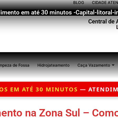
BLOG
CIDADE ATE
imento em até 30 minutos -Capital-litoral-in
Central de
mpeza de Fossa
Hidrojateamento
Caça Vazamento
NUTOS
— ATENDIMENTO 24 HORAS 
ento na Zona Sul – Como 