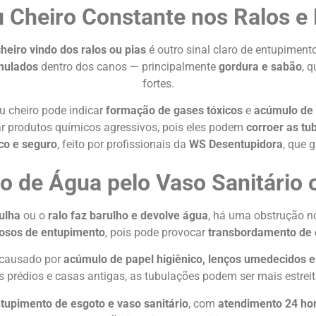
 Cheiro Constante nos Ralos e 
heiro vindo dos ralos ou pias
é outro sinal claro de entupimento
mulados
dentro dos canos — principalmente
gordura e sabão
, 
fortes.
u cheiro pode indicar
formação de gases tóxicos
e
acúmulo de 
ar produtos químicos agressivos, pois eles podem
corroer as tu
co e seguro
, feito por profissionais da
WS Desentupidora
, que 
o de Água pelo Vaso Sanitário 
ulha
ou o
ralo faz barulho e devolve água
, há uma obstrução n
gosos de entupimento
, pois pode provocar
transbordamento de 
 causado por
acúmulo de papel higiênico, lenços umedecidos e
s prédios e casas antigas, as tubulações podem ser mais estreit
tupimento de esgoto e vaso sanitário
, com
atendimento 24 ho