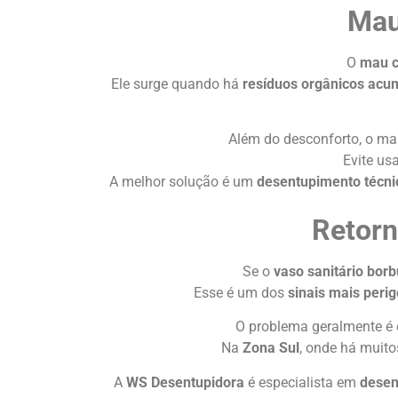
Mau
O
mau c
Ele surge quando há
resíduos orgânicos acu
Além do desconforto, o ma
Evite us
A melhor solução é um
desentupimento técni
Retorn
Se o
vaso sanitário borb
Esse é um dos
sinais mais peri
O problema geralmente é
Na
Zona Sul
, onde há muito
A
WS Desentupidora
é especialista em
desen