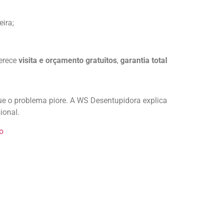
ira;
ferece
visita e orçamento gratuitos
,
garantia total
ue o problema piore. A WS Desentupidora explica
ional.
o