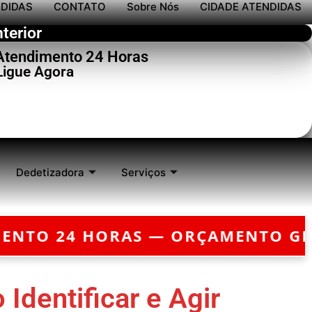
NDIDAS
CONTATO
Sobre Nós
CIDADE ATENDIDAS
terior
 Atendimento 24 Horas
Ligue Agora
Dedetizadora
Serviços
— ORÇAMENTO GRÁTIS — EMERGÊN
Identificar e Agir