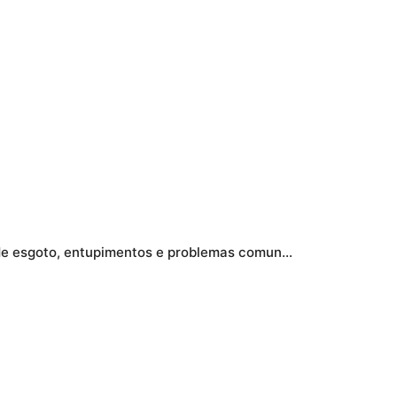
Moema: história, ruas, rede de esgoto, entupimentos e problemas comuns no bairro