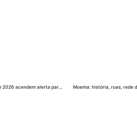
Escorpiões em Franca (SP): 458 acidentes em 2026 acendem alerta para moradores