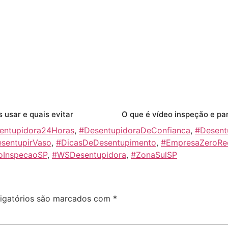
 usar e quais evitar
entupidora24Horas
,
#DesentupidoraDeConfianca
,
#Desent
sentupirVaso
,
#DicasDeDesentupimento
,
#EmpresaZeroRe
oInspecaoSP
,
#WSDesentupidora
,
#ZonaSulSP
igatórios são marcados com
*