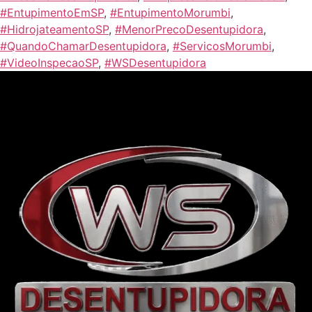
#EntupimentoEmSP
,
#EntupimentoMorumbi
,
#HidrojateamentoSP
,
#MenorPrecoDesentupidora
,
#QuandoChamarDesentupidora
,
#ServicosMorumbi
,
#VideoInspecaoSP
,
#WSDesentupidora