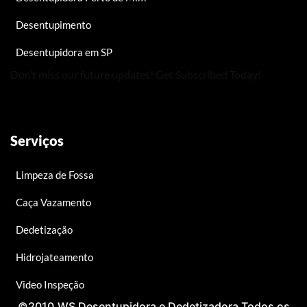
Desentupimento
Desentupidora em SP
Don’t miss our future updates! Get Subscribed Today!
Serviços
Limpeza de Fossa
Caça Vazamento
Dedetização
Hidrojateamento
Video Inspeção
©2010.WS Desentupidora e Dedetizadora.Todos os