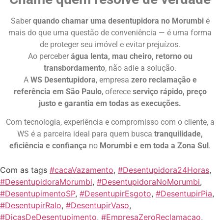
Saber
quando chamar uma desentupidora no Morumbi
é
mais do que uma questão de conveniência — é uma forma
de proteger seu imóvel e evitar prejuízos.
Ao perceber
água lenta, mau cheiro, retorno ou
transbordamento
, não adie a solução.
A
WS Desentupidora
, empresa
zero reclamação e
referência em São Paulo
, oferece
serviço rápido, preço
justo e garantia em todas as execuções.
Com tecnologia, experiência e compromisso com o cliente, a
WS é a parceira ideal para quem busca
tranquilidade,
eficiência e confiança
no
Morumbi e em toda a Zona Sul
.
Com as tags
#cacaVazamento
,
#Desentupidora24Horas
,
#DesentupidoraMorumbi
,
#DesentupidoraNoMorumbi
,
#DesentupimentoSP
,
#DesentupirEsgoto
,
#DesentupirPia
,
#DesentupirRalo
,
#DesentupirVaso
,
#DicasDeDesentupimento
,
#EmpresaZeroReclamacao
,