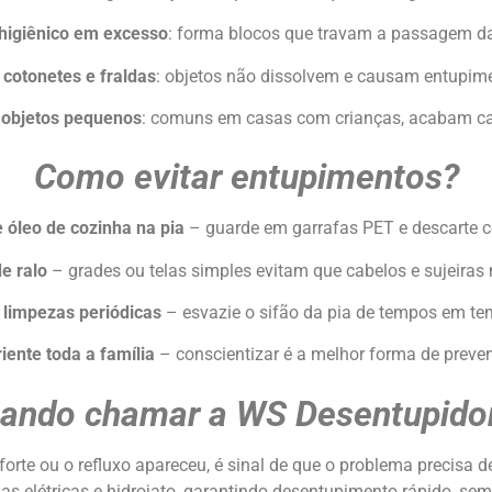
higiênico em excesso
: forma blocos que travam a passagem d
 cotonetes e fraldas
: objetos não dissolvem e causam entupime
 objetos pequenos
: comuns em casas com crianças, acabam ca
Como evitar entupimentos?
 óleo de cozinha na pia
– guarde em garrafas PET e descarte c
e ralo
– grades ou telas simples evitam que cabelos e sujeira
 limpezas periódicas
– esvazie o sifão da pia de tempos em te
iente toda a família
– conscientizar é a melhor forma de preven
ando chamar a WS Desentupido
orte ou o refluxo apareceu, é sinal de que o problema precisa d
elétricas e hidrojato, garantindo desentupimento rápido, sem