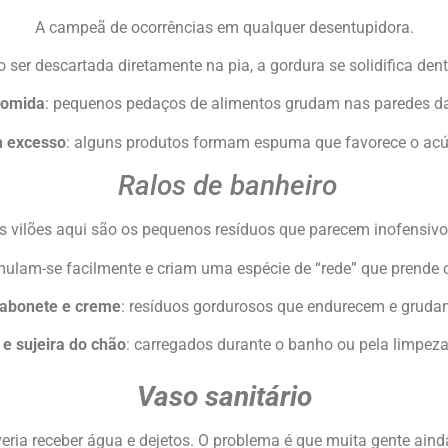
A campeã de ocorrências em qualquer desentupidora.
ao ser descartada diretamente na pia, a gordura se solidifica den
comida
: pequenos pedaços de alimentos grudam nas paredes da
m excesso
: alguns produtos formam espuma que favorece o acúm
Ralos de banheiro
s vilões aqui são os pequenos resíduos que parecem inofensivo
mulam-se facilmente e criam uma espécie de “rede” que prende ou
abonete e creme
: resíduos gordurosos que endurecem e gruda
 e sujeira do chão
: carregados durante o banho ou pela limpeza 
Vaso sanitário
eria receber água e dejetos. O problema é que muita gente ainda