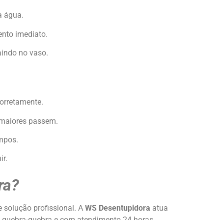
a água.
nto imediato.
indo no vaso.
orretamente.
s maiores passem.
mpos.
ir.
ra?
e solução profissional. A
WS Desentupidora
atua
 quebra-quebra e com atendimento 24 horas.