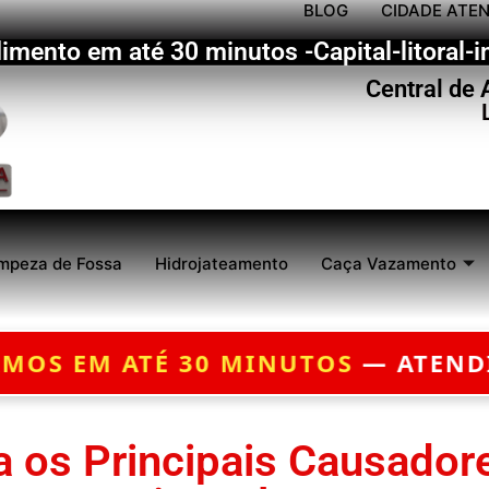
BLOG
CIDADE ATE
imento em até 30 minutos -Capital-litoral-in
Central de
mpeza de Fossa
Hidrojateamento
Caça Vazamento
TÉ 30 MINUTOS
— ATENDIMENTO 24
a os Principais Causador