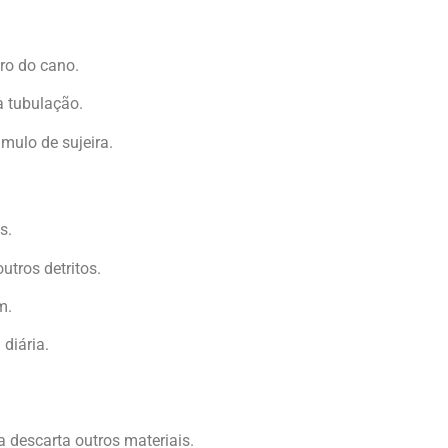
tro do cano.
 tubulação.
ulo de sujeira.
s.
tros detritos.
m.
diária.
 descarta outros materiais.