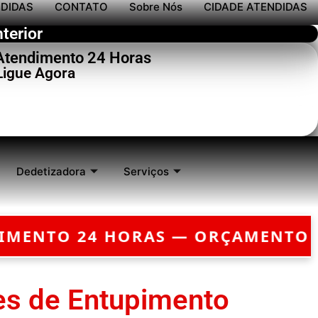
NDIDAS
CONTATO
Sobre Nós
CIDADE ATENDIDAS
terior
 Atendimento 24 Horas
Ligue Agora
Dedetizadora
Serviços
 HORAS — ORÇAMENTO GRÁTIS —
es de Entupimento