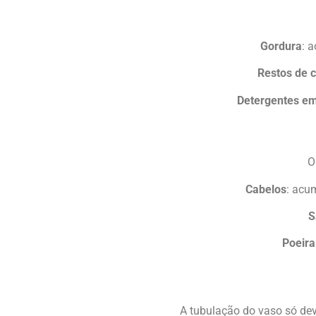
Gordura
: 
Restos de 
Detergentes e
O
Cabelos
: acu
S
Poeira
A tubulação do vaso só dev