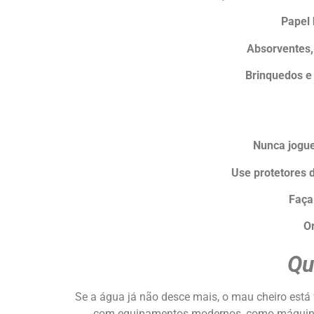
Papel 
Absorventes,
Brinquedos e
Nunca jogue
Use protetores d
Faça
Or
Qu
Se a água já não desce mais, o mau cheiro está f
com equipamentos modernos, como máquinas 